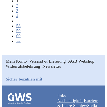
1
2
3
4
…
58
59
60
→
Mein Konto
Versand & Lieferung
AGB Webshop
Widerrufsbelehrung
Newsletter
Sicher bezahlen mit
links
Nachhaltigkeit
Karriere
& Lehre
Stanley/Stella