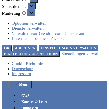
Statistiken
Statistiken
Marketing
Marketing
Optionen verwalten
Dienste verwalten
Verwalten von {vendor_count}-Lieferanten
Lese mehr über diese Zwecke
OK
ABLEHNEN
EINSTELLUNGEN VERWALTEN
Einstellungen verwalten
EINSTELLUNGEN SPEICHERN
Cookie-Richtlinie
Datenschutz
Impressum
Zum
Menu
Inhalt
springen
GWS
Karriere & Lehre
Onlineshop