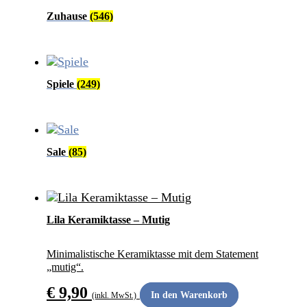
Zuhause
(546)
Spiele
(249)
Sale
(85)
ANDERS SCHENKEN
Lila Keramiktasse – Mutig
Minimalistische Keramiktasse mit dem Statement
„mutig“.
€
9,90
In den Warenkorb
(inkl. MwSt.)