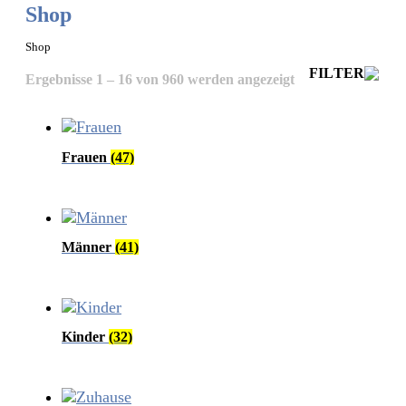
Shop
Shop
FILTER
Nach
Ergebnisse 1 – 16 von 960 werden angezeigt
Aktualität
sortiert
Frauen
(47)
Männer
(41)
Kinder
(32)