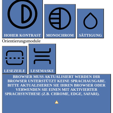
HOHER KONTRAST
MONOCHROM
SÄTTIGUNG
Orientierungsmodule
LESEZEILE
LESEMASKE
BROWSER MUSS AKTUALISIERT WERDEN
IHR
BROWSER UNTERSTÜTZT KEINE SPRACHAUSGABE.
BITTE AKTUALISIEREN SIE IHREN BROWSER ODER
VERWENDEN SIE EINEN MIT AKTIVIERTER
SPRACHSYNTHESE (Z.B. CHROME, EDGE, SAFARI).
WIE
AKTUALISIEREN?