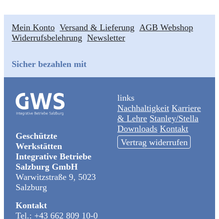
mehrere
Varianten
Mein Konto
Versand & Lieferung
AGB Webshop
auf.
Widerrufsbelehrung
Newsletter
Die
Optionen
können
Sicher bezahlen mit
auf
der
Produktseite
links
gewählt
Nachhaltigkeit
Karriere
werden
& Lehre
Stanley/Stella
Downloads
Kontakt
Geschützte
Vertrag widerrufen
Werkstätten
Integrative Betriebe
Salzburg GmbH
Warwitzstraße 9, 5023
Salzburg
Kontakt
Tel.:
+43 662 809 10-0