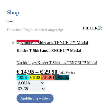
Shop
Shop
odus
FILTER
Einzelnes Ergebnis wird angezeigt
LIEBER WIEDER
Angebot!
Kinder T-Shirt aus TENCEL™ Modal
Nachhaltiges Kinder T-Shirt aus TENCEL™ Modal
dus
Preisspanne:
€
14,95
–
€
29,90
(inkl. MwSt.)
€ 14,95
#00ffff
#ffff00
#ff6f61
#005f6a
bis
€ 29,90
Dieses
Ausführung wählen
Produkt
weist