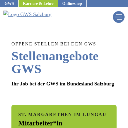
Zum
GWS
Karriere & Lehre
Onlineshop
Inhalt
springen
OFFENE STELLEN BEI DEN GWS
Stellenangebote
GWS
Ihr Job bei der GWS im Bundesland Salzburg
ST. MARGARETHEN IM LUNGAU
us
Mitarbeiter*in