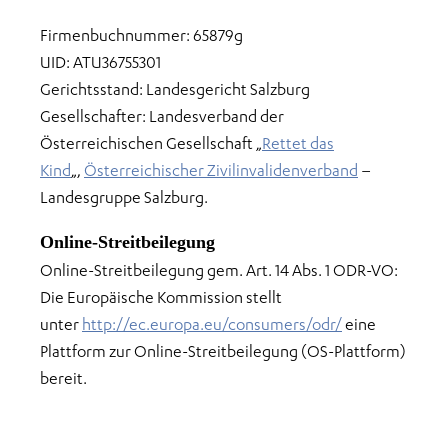
Firmenbuchnummer: 65879g
UID: ATU36755301
Gerichtsstand: Landesgericht Salzburg
odus
Gesellschafter: Landesverband der
Österreichischen Gesellschaft „
Rettet das
Kind
„,
Österreichischer Zivilinvalidenverband
–
Landesgruppe Salzburg.
Online-Streitbeilegung
Online-Streitbeilegung gem. Art. 14 Abs. 1 ODR-VO:
dus
Die Europäische Kommission stellt
unter
http://ec.europa.eu/consumers/odr/
eine
Plattform zur Online-Streitbeilegung (OS-Plattform)
bereit.