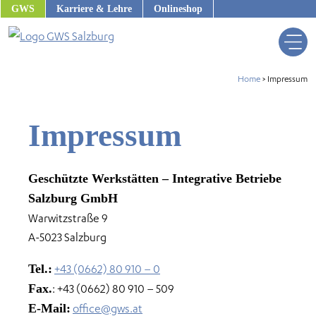
Zum
GWS
Karriere & Lehre
Onlineshop
Inhalt
springen
Home
>
Impressum
Impressum
Geschützte Werkstätten – Integrative Betriebe
Salzburg GmbH
Warwitzstraße 9
A-5023 Salzburg
Tel.:
+43 (0662) 80 910 – 0
us
Fax.
: +43 (0662) 80 910 – 509
E-Mail:
office@gws.at