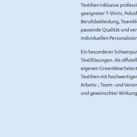
Textilien inklusive profes
geeigneter T-Shirts, Polos
Berufsbekleidung, Teamkle
passende Qualität und vere
individuellen Personalisie
Ein besonderer Schwerpunkt
Textillösungen. Als offizie
eigenen GreenWearSelecti
Textilien mit hochwertige
Arbeits-, Team- und Verei
und gewünschter Wirkung