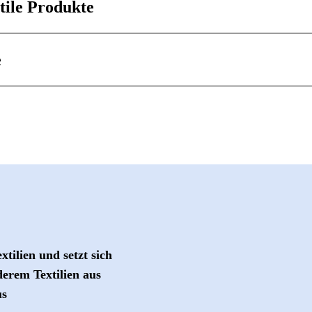
tile Produkte
e
tilien und setzt sich
derem Textilien aus
us