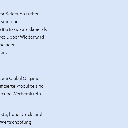
earSelection stehen
Team- und
Bio Basic wird dabei als
ke Lieber Wieder wird
ng oder
sen.
 dem Global Organic
ifizierte Produkte sind
gen und Werbemitteln
ukte, hohe Druck- und
e Wertschöpfung