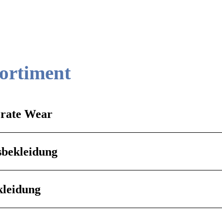
sortiment
rate Wear
sbekleidung
kleidung