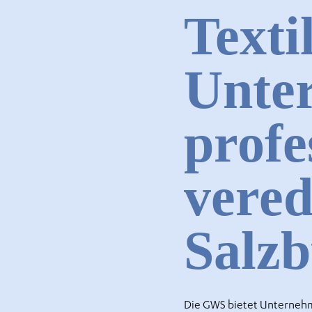
Texti
Unte
profe
vered
Salz
Die GWS bietet Unterneh