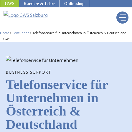
Zum
GWS
Karriere & Lehre
Onlineshop
Inhalt
springen
Home
>
Leistungen
>
Telefonservice für Unternehmen in Österreich & Deutschland
– GWS
BUSINESS SUPPORT
Telefonservice für
Unternehmen in
Österreich &
us
Deutschland