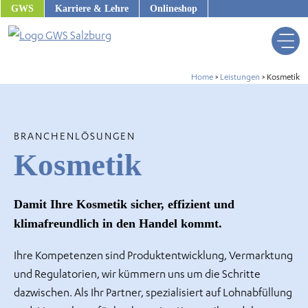
Zum
GWS
Karriere & Lehre
Onlineshop
Inhalt
springen
Home
>
Leistungen
>
Kosmetik
BRANCHENLÖSUNGEN
Kosmetik
Damit Ihre Kosmetik sicher, effizient und
klimafreundlich in den Handel kommt.
Ihre Kompetenzen sind Produktentwicklung, Vermarktung
und Regulatorien, wir kümmern uns um die Schritte
us
dazwischen. Als Ihr Partner, spezialisiert auf Lohnabfüllung