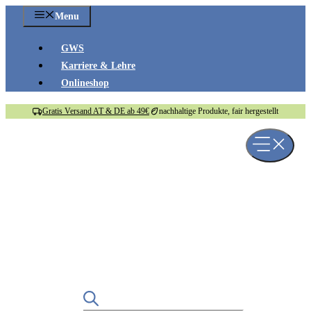
Zum
Menu
Inhalt
springen
GWS
Karriere & Lehre
Onlineshop
Gratis Versand AT & DE ab 49€
nachhaltige Produkte, fair hergestellt