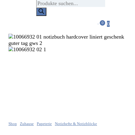
Products
search
0
0
Shop
Zuhause
Papeterie
Notizhefte & Notizblöcke