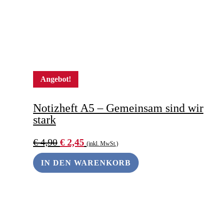
Angebot!
Notizheft A5 – Gemeinsam sind wir
stark
Ursprünglicher
Aktueller
€
4,90
€
2,45
(inkl. MwSt.)
Preis
Preis
war:
ist:
IN DEN WARENKORB
€ 4,90
€ 2,45.
ANDERS SCHENKEN