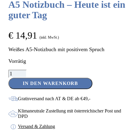
A5 Notizbuch – Heute ist ein
guter Tag
€
14,91
(inkl. MwSt.)
Weißes A5-Notizbuch mit positivem Spruch
Vorrätig
A5
Notizbuch
IN DEN WARENKORB
–
Heute
ist
Gratisversand nach AT & DE ab €49,-
ein
guter
Klimaneutrale Zustellung mit österreichischer Post und
Tag
DPD
Menge
Versand & Zahlung