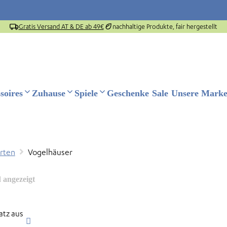
Gratis Versand AT & DE ab 49€
nachhaltige Produkte, fair hergestellt
soires
Zuhause
Spiele
Geschenke
Sale
Unsere Mark
rten
Vogelhäuser
 angezeigt