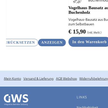
N
lssicheres Profil
Vogelhaus Bausatz a
Buchenholz
-freundlicher Modus
Vogelhaus-Bausatz aus B
zum Selbstbauen
€
15,90
(inkl. MwSt.)
den-Modus
In den Warenkorb
ZURÜCKSETZEN
ANZEIGEN
psie-sicherer Modus
Mein Konto
Versand & Lieferung
AGB Webshop
Widerrufsbelehrun
LINKS
Nachhaltigkeit