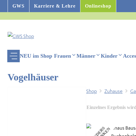
Zum
GWS
Karriere & Lehre
Onlineshop
Inhalt
springen
NEU im Shop
Frauen
Männer
Kinder
Acces
Vogelhäuser
Shop
Zuhause
Ga
Einzelnes Ergebnis wird
ehinderten-Modus
A
N
D
E
R
S
S
C
H
E
N
K
E