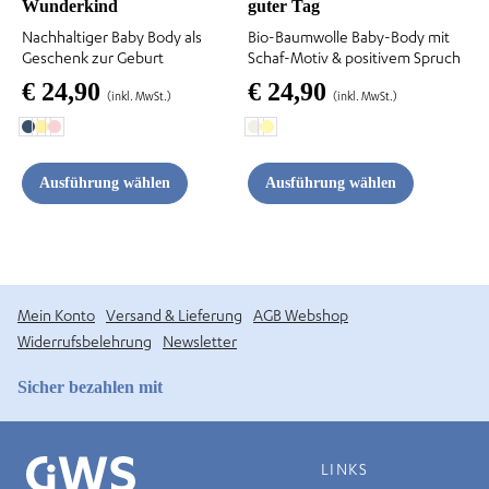
Wunderkind
guter Tag
Produktseite
Produktseite
Nachhaltiger Baby Body als
Bio-Baumwolle Baby-Body mit
gewählt
gewählt
Geschenk zur Geburt
Schaf-Motiv & positivem Spruch
werden
werden
€
24,90
€
24,90
(inkl. MwSt.)
(inkl. MwSt.)
Ausführung wählen
Ausführung wählen
Mein Konto
Versand & Lieferung
AGB Webshop
Widerrufsbelehrung
Newsletter
Sicher bezahlen mit
LINKS