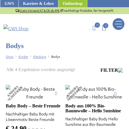
Zum
GWS
Karriere & Lehre
Onlineshop
Inhalt
Gratis Versand AT & DE ab 49€
nachhaltige Produkte, fair hergestellt
springen
0
0
Bodys
Shop
Kinder
Kleidung
Bodys
Nach
Alle 4 Ergebnisse werden angezeigt
FILTER
Aktualität
sortiert
A
N
D
E
R
S
S
C
H
E
N
K
E
A
N
D
E
R
S
S
C
H
E
N
K
E
N
N
Dieses
Dieses
Produkt
Produkt
weist
weist
Baby Body – Beste Freunde
Body aus 100% Bio-
Baumwolle – Hello Sunshine
mehrere
mehrere
Nachhaltiger Baby Body mit
us
Nachhaltiger Baby Body Hello
Varianten
Löwenmotiv Beste Freunde
Varianten
Sunshine aus Bio-Baumwolle
auf.
€
24,90
auf.