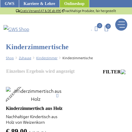
Zum
GWS
Karriere & Lehre
Onlineshop
Inhalt
Gratis Versand AT & DE ab 49€
nachhaltige Produkte, fair hergestellt
springen
0
0
Kinderzimmertische
Shop
Zuhause
Kinderzimmer
Kinderzimmertische
Einzelnes Ergebnis wird angezeigt
FILTER
WEIZENKORN
Kinderzimmertisch aus Holz
Nachhaltiger Kindertisch aus
us
Holz von Weizenkorn
€
89,00