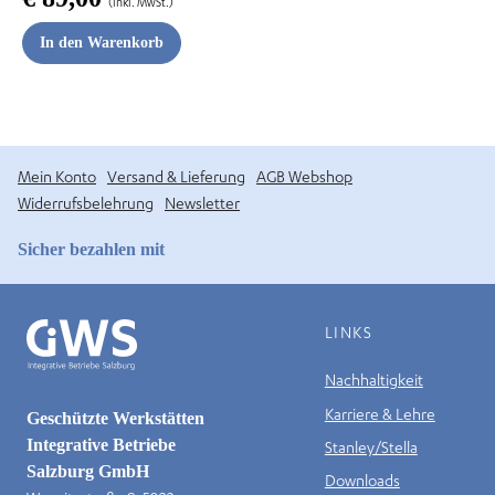
(inkl. MwSt.)
In den Warenkorb
odus
Mein Konto
Versand & Lieferung
AGB Webshop
Widerrufsbelehrung
Newsletter
Sicher bezahlen mit
dus
LINKS
Nachhaltigkeit
Karriere & Lehre
Geschützte Werkstätten
Integrative Betriebe
Stanley/Stella
Salzburg GmbH
Downloads