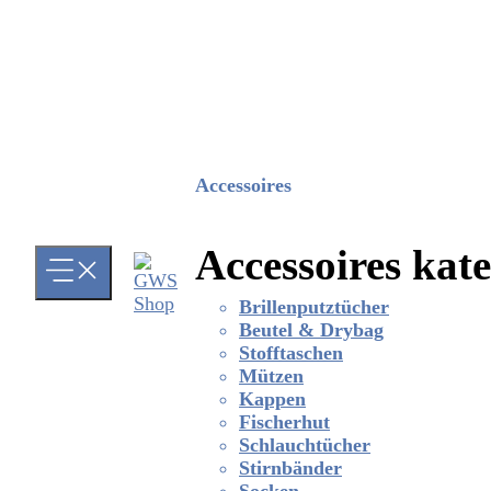
Accessoires
Accessoires kat
Brillenputztücher
Beutel & Drybag
Stofftaschen
Mützen
Kappen
Fischerhut
Schlauchtücher
Stirnbänder
Socken