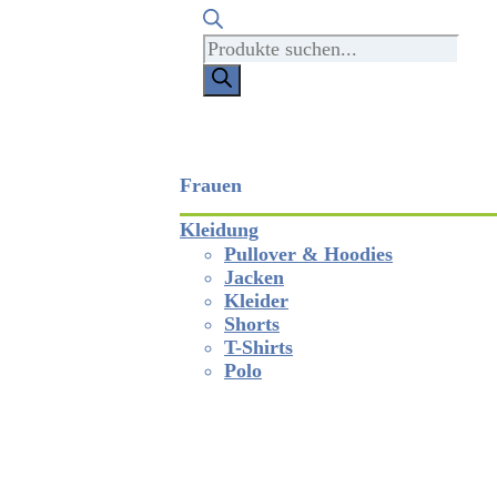
Products
search
Frauen
Kleidung
Pullover & Hoodies
Jacken
Kleider
Shorts
T-Shirts
Polo