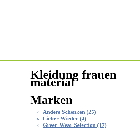
Kleidung frauen
material
Marken
Anders Schenken
(25)
Lieber Wieder
(4)
Green Wear Selection
(17)