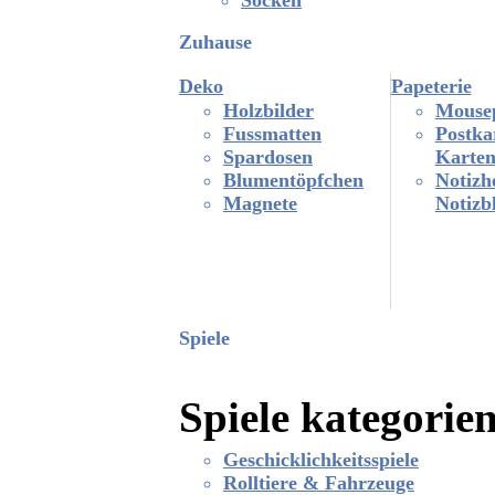
Zuhause
Deko
Papeterie
Holzbilder
Mouse
Fussmatten
Postka
Spardosen
Karte
Blumentöpfchen
Notizh
Magnete
Notizb
Spiele
Spiele kategorie
Geschicklichkeitsspiele
Rolltiere & Fahrzeuge