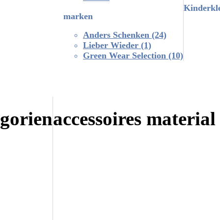
Kinderkl
marken
Anders Schenken
(24)
Lieber Wieder
(1)
Green Wear Selection
(10)
egorien
accessoires material