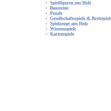
Spielfiguren aus Holz
Bausteine
Puzzle
Gesellschaftsspiele & Brettspiel
Spielzeuge aus Holz
Wissensspiele
Kartenspiele