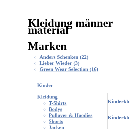
Kleidung männer
material
Marken
Anders Schenken
(22)
Lieber Wieder
(3)
Green Wear Selection
(16)
Kinder
Kleidung
Kinderkl
T-Shirts
Bodys
Pullover & Hoodies
Kinderk
Shorts
Jacken