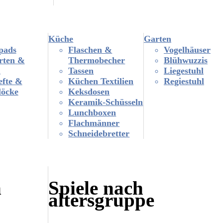
Küche
Garten
pads
Flaschen &
Vogelhäuser
rten &
Thermobecher
Blühwuzzis
n
Tassen
Liegestuhl
efte &
Küchen Textilien
Regiestuhl
löcke
Keksdosen
Keramik-Schüsseln
Lunchboxen
Flachmänner
Schneidebretter
n
Spiele nach
altersgruppe