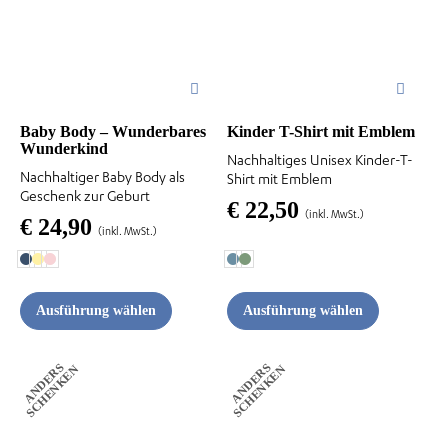
Die
Die
Optionen
Optionen
können
können
auf
auf
der
der
Baby Body – Wunderbares
Kinder T-Shirt mit Emblem
Wunderkind
Produktseite
Produktseite
Nachhaltiges Unisex Kinder-T-
Nachhaltiger Baby Body als
Shirt mit Emblem
gewählt
gewählt
Geschenk zur Geburt
€
22,50
werden
werden
(inkl. MwSt.)
€
24,90
(inkl. MwSt.)
Ausführung wählen
Ausführung wählen
A
N
D
E
R
S
S
C
H
E
N
K
E
A
N
D
E
R
S
S
C
H
E
N
K
E
N
N
Dieses
Dieses
Produkt
Produkt
weist
weist