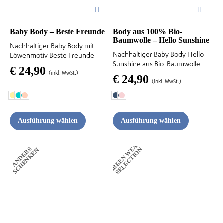
können
können
auf
auf
der
der
Baby Body – Beste Freunde
Body aus 100% Bio-
Baumwolle – Hello Sunshine
Produktseite
Produktseite
Nachhaltiger Baby Body mit
Nachhaltiger Baby Body Hello
Löwenmotiv Beste Freunde
gewählt
gewählt
Sunshine aus Bio-Baumwolle
€
24,90
werden
werden
(inkl. MwSt.)
€
24,90
(inkl. MwSt.)
Ausführung wählen
Ausführung wählen
G
R
E
E
N
W
A
R
S
E
L
E
C
T
I
O
A
N
D
E
R
S
S
C
H
E
N
K
E
E
N
N
Dieses
Dieses
Produkt
Produkt
weist
weist
mehrere
mehrere
Varianten
Varianten
auf.
auf.