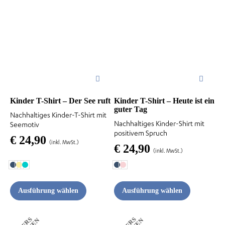
mehrere
mehrere
Varianten
Varianten
auf.
auf.
Die
Die
Optionen
Optionen
können
können
auf
auf
der
der
Kinder T-Shirt – Der See ruft
Kinder T-Shirt – Heute ist ein
guter Tag
Produktseite
Produktseite
Nachhaltiges Kinder-T-Shirt mit
Nachhaltiges Kinder-Shirt mit
Seemotiv
gewählt
gewählt
positivem Spruch
€
24,90
werden
werden
(inkl. MwSt.)
€
24,90
(inkl. MwSt.)
Ausführung wählen
Ausführung wählen
Dieses
Dieses