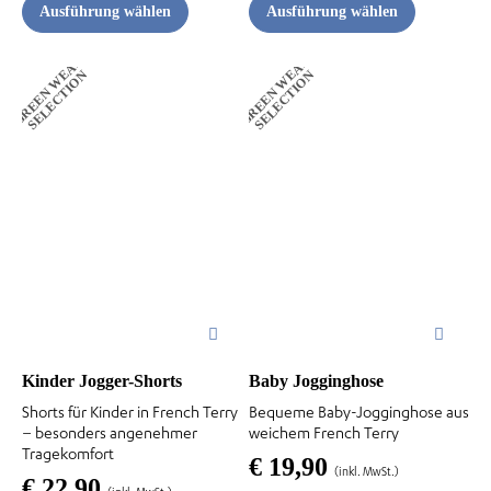
Ausführung wählen
Ausführung wählen
G
R
E
E
N
W
A
R
S
E
L
E
C
T
I
O
G
R
E
E
N
W
A
R
S
E
L
E
C
T
I
O
E
N
E
N
Dieses
Dieses
Produkt
Produkt
weist
weist
mehrere
mehrere
Varianten
Varianten
auf.
auf.
Die
Die
Optionen
Optionen
können
können
auf
auf
der
der
Kinder Jogger-Shorts
Baby Jogginghose
Produktseite
Produktseite
Shorts für Kinder in French Terry
Bequeme Baby-Jogginghose aus
– besonders angenehmer
weichem French Terry
gewählt
gewählt
Tragekomfort
€
19,90
werden
werden
(inkl. MwSt.)
€
22,90