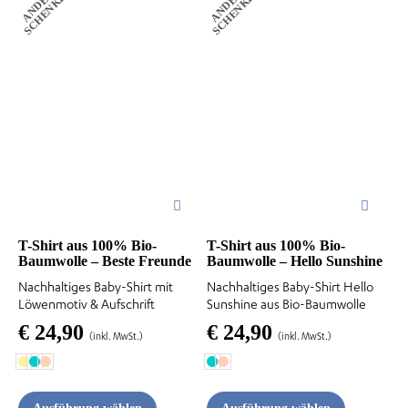
A
N
D
E
R
S
S
C
H
E
N
K
E
A
N
D
E
R
S
S
C
H
E
N
K
E
N
N
Produkt
Produkt
weist
weist
mehrere
mehrere
Varianten
Varianten
auf.
auf.
Die
Die
Optionen
Optionen
können
können
auf
auf
der
der
T-Shirt aus 100% Bio-
T-Shirt aus 100% Bio-
Baumwolle – Beste Freunde
Baumwolle – Hello Sunshine
Produktseite
Produktseite
Nachhaltiges Baby-Shirt mit
Nachhaltiges Baby-Shirt Hello
gewählt
gewählt
Löwenmotiv & Aufschrift
Sunshine aus Bio-Baumwolle
werden
werden
€
24,90
€
24,90
(inkl. MwSt.)
(inkl. MwSt.)