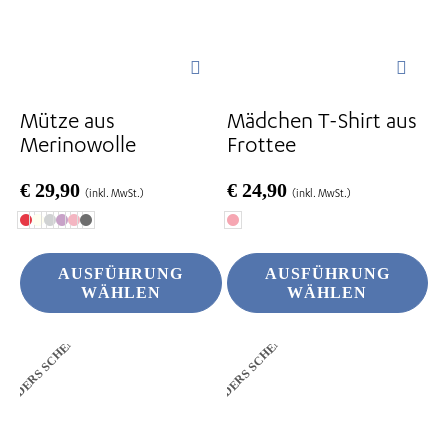
Optionen
Optionen
können
können
auf
auf
der
der
Mütze aus
Mädchen T-Shirt aus
Produktseite
Produktseite
Merinowolle
Frottee
gewählt
gewählt
werden
werden
€
29,90
€
24,90
(inkl. MwSt.)
(inkl. MwSt.)
AUSFÜHRUNG
AUSFÜHRUNG
WÄHLEN
WÄHLEN
ANDERS SCHENKEN
ANDERS SCHENKEN
Dieses
Dieses
Produkt
Produkt
weist
weist
mehrere
mehrere