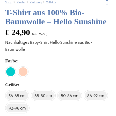
Shop
Kinder
Kleidung
T-Shirts
T-Shirt aus 100% Bio-
Baumwolle – Hello Sunshine
odus
€
24,90
(inkl. MwSt.)
Nachhaltiges Baby-Shirt Hello Sunshine aus Bio-
Baumwolle
Farbe
dus
Größe
56-68 cm
68-80 cm
80-86 cm
86-92 cm
92-98 cm