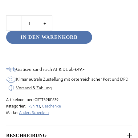
T-
Shirt
IN DEN WARENKORB
aus
100%
Bio-
Baumwolle
Gratisversand nach AT & DE ab €49,-
-
Klimaneutrale Zustellung mit österreichischer Post und DPD
Hello
Versand & Zahlung
Sunshine
Artikelnummer:
GSTTB9181639
Menge
Kategorien:
T-Shirts
,
Geschenke
Marke:
Anders Schenken
BESCHREIBUNG