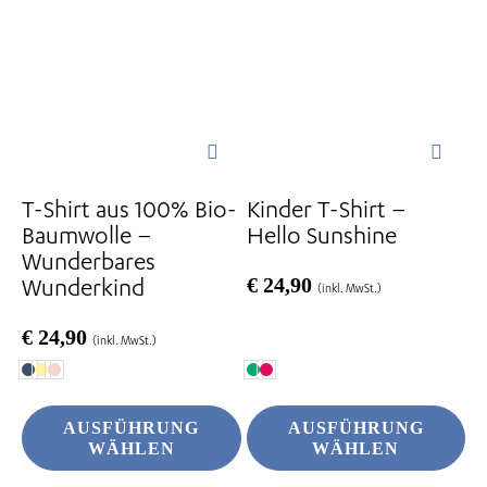
Varianten
Varianten
auf.
auf.
Die
Die
Optionen
Optionen
können
können
auf
auf
der
der
T-Shirt aus 100% Bio-
Kinder T-Shirt –
Produktseite
Produktseite
Baumwolle –
Hello Sunshine
gewählt
gewählt
Wunderbares
werden
werden
Wunderkind
€
24,90
(inkl. MwSt.)
€
24,90
(inkl. MwSt.)
AUSFÜHRUNG
AUSFÜHRUNG
WÄHLEN
WÄHLEN