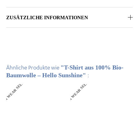
ZUSÄTZLICHE INFORMATIONEN
"T-Shirt aus 100% Bio-
Ähnliche Produkte wie
EEN WEAR SELECTION
GREEN WEAR SELECTION
Baumwolle – Hello Sunshine"
:
Dieses
Dieses
Produkt
Produkt
weist
weist
mehrere
mehrere
Varianten
Varianten
auf.
auf.
Die
Die