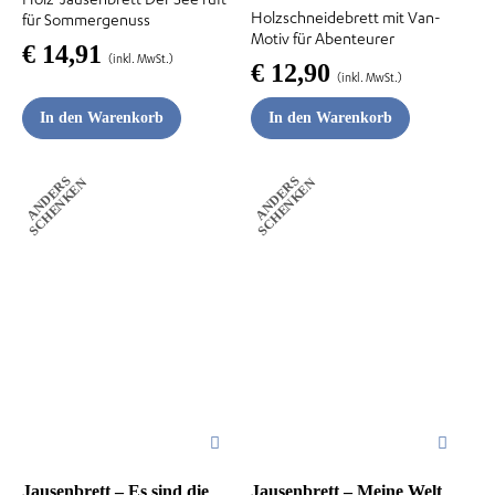
Holzschneidebrett mit Van-
für Sommergenuss
Motiv für Abenteurer
€
14,91
(inkl. MwSt.)
€
12,90
(inkl. MwSt.)
In den Warenkorb
In den Warenkorb
A
N
D
E
R
S
S
C
H
E
N
K
E
A
N
D
E
R
S
S
C
H
E
N
K
E
N
N
Jausenbrett – Es sind die
Jausenbrett – Meine Welt