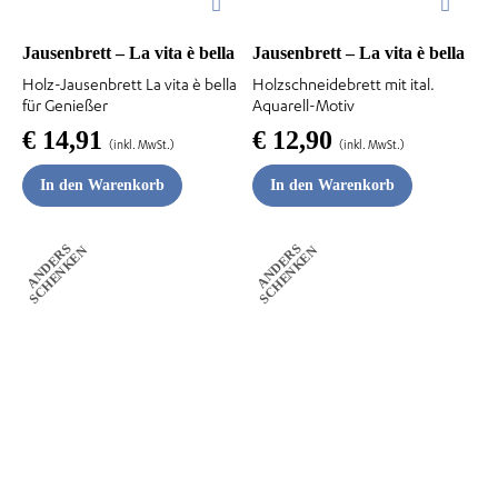
Jausenbrett – La vita è bella
Jausenbrett – La vita è bella
Holz-Jausenbrett La vita è bella
Holzschneidebrett mit ital.
für Genießer
Aquarell-Motiv
€
14,91
€
12,90
(inkl. MwSt.)
(inkl. MwSt.)
In den Warenkorb
In den Warenkorb
A
N
D
E
R
S
S
C
H
E
N
K
E
A
N
D
E
R
S
S
C
H
E
N
K
E
N
N