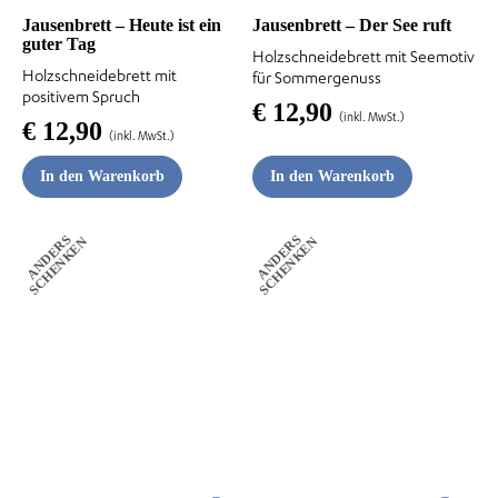
Jausenbrett – Heute ist ein
Jausenbrett – Der See ruft
guter Tag
Holzschneidebrett mit Seemotiv
Holzschneidebrett mit
für Sommergenuss
positivem Spruch
€
12,90
(inkl. MwSt.)
€
12,90
(inkl. MwSt.)
In den Warenkorb
In den Warenkorb
A
N
D
E
R
S
S
C
H
E
N
K
E
A
N
D
E
R
S
S
C
H
E
N
K
E
N
N