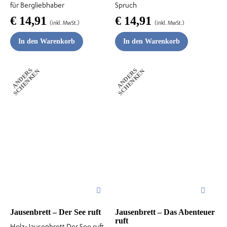
für Bergliebhaber
Spruch
€
14,91
€
14,91
(inkl. MwSt.)
(inkl. MwSt.)
In den Warenkorb
In den Warenkorb
A
N
D
E
R
S
S
C
H
E
N
K
E
A
N
D
E
R
S
S
C
H
E
N
K
E
N
N
Jausenbrett – Der See ruft
Jausenbrett – Das Abenteuer
ruft
Holz-Jausenbrett Der See ruft