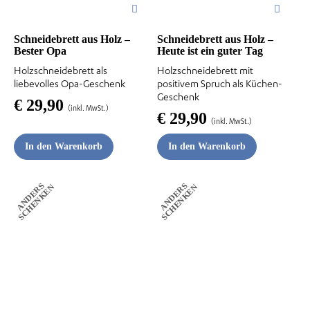
Schneidebrett aus Holz –
Schneidebrett aus Holz –
Bester Opa
Heute ist ein guter Tag
Holzschneidebrett als
Holzschneidebrett mit
liebevolles Opa-Geschenk
positivem Spruch als Küchen-
Geschenk
€
29,90
(inkl. MwSt.)
€
29,90
(inkl. MwSt.)
In den Warenkorb
In den Warenkorb
A
N
D
E
R
S
S
C
H
E
N
K
E
A
N
D
E
R
S
S
C
H
E
N
K
E
N
N