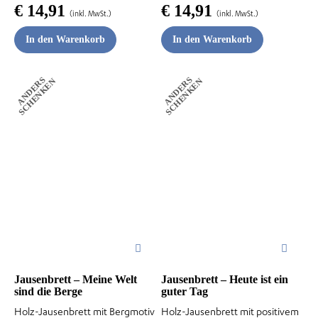
€
14,91
€
14,91
(inkl. MwSt.)
(inkl. MwSt.)
In den Warenkorb
In den Warenkorb
odus
A
N
D
E
R
S
S
C
H
E
N
K
E
A
N
D
E
R
S
S
C
H
E
N
K
E
N
N
dus
Jausenbrett – Meine Welt
Jausenbrett – Heute ist ein
sind die Berge
guter Tag
Holz-Jausenbrett mit Bergmotiv
Holz-Jausenbrett mit positivem