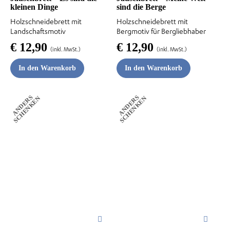
kleinen Dinge
sind die Berge
Holzschneidebrett mit
Holzschneidebrett mit
Landschaftsmotiv
Bergmotiv für Bergliebhaber
€
12,90
€
12,90
(inkl. MwSt.)
(inkl. MwSt.)
In den Warenkorb
In den Warenkorb
A
N
D
E
R
S
S
C
H
E
N
K
E
A
N
D
E
R
S
S
C
H
E
N
K
E
N
N