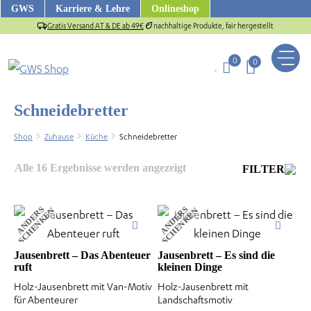
Zum
GWS
Karriere & Lehre
Onlineshop
Inhalt
Gratis Versand AT & DE ab 49€
nachhaltige Produkte, fair hergestellt
springen
0
0
Schneidebretter
Shop
Zuhause
Küche
Schneidebretter
Nach
Alle 16 Ergebnisse werden angezeigt
FILTER
Aktualität
sortiert
A
N
D
E
R
S
S
C
H
E
N
K
E
A
N
D
E
R
S
S
C
H
E
N
K
E
N
N
Jausenbrett – Das Abenteuer
Jausenbrett – Es sind die
ruft
kleinen Dinge
us
Holz-Jausenbrett mit Van-Motiv
Holz-Jausenbrett mit
für Abenteurer
Landschaftsmotiv