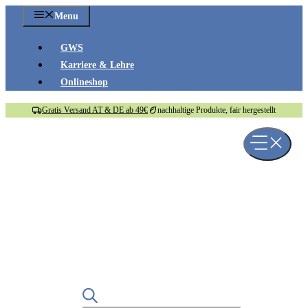
Zum
Menu
Inhalt
springen
GWS
Karriere & Lehre
Onlineshop
Gratis Versand AT & DE ab 49€
nachhaltige Produkte, fair hergestellt