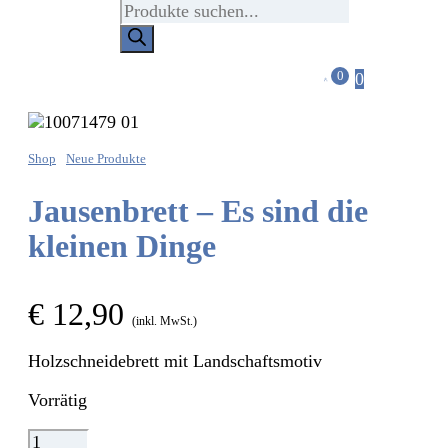
Products
search
0
0
Shop
Neue Produkte
Jausenbrett – Es sind die
kleinen Dinge
€
12,90
(inkl. MwSt.)
Holzschneidebrett mit Landschaftsmotiv
Vorrätig
Jausenbrett