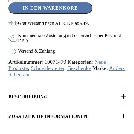
–
IN DEN WARENKORB
Es
sind
die
Gratisversand nach AT & DE ab €49,-
kleinen
Dinge
Klimaneutrale Zustellung mit österreichischer Post und
Menge
DPD
Versand & Zahlung
Artikelnummer:
10071479
Kategorien:
Neue
Produkte
,
Schneidebretter
,
Geschenke
Marke:
Anders
Schenken
BESCHREIBUNG
ZUSÄTZLICHE INFORMATIONEN