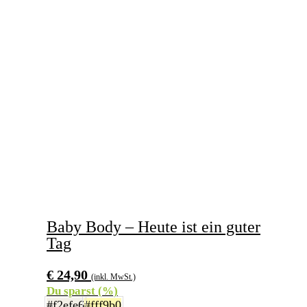
Baby Body – Heute ist ein guter
Tag
€
24,90
(inkl. MwSt.)
Du sparst
(
%)
#f2efe6
#fff9b0