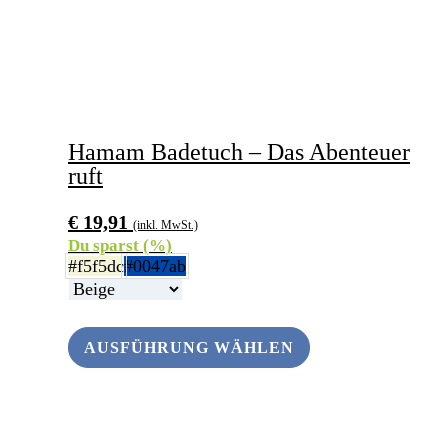
Hamam Badetuch – Das Abenteuer
ruft
€
19,91
(inkl. MwSt.)
Du sparst
(
%)
#f5f5dc
#0047ab
AUSFÜHRUNG WÄHLEN
ANDERS SCHENKEN
Dieses
Produkt
weist