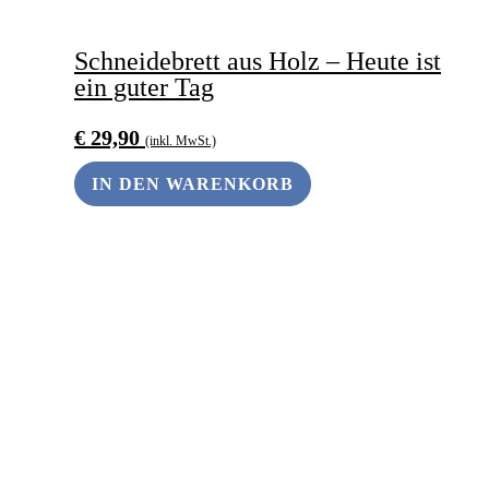
Schneidebrett aus Holz – Heute ist
ein guter Tag
€
29,90
(inkl. MwSt.)
IN DEN WARENKORB
ANDERS SCHENKEN
Dieses
Produkt
weist
mehrere
Varianten
auf.
Die
Optionen
können
auf
der