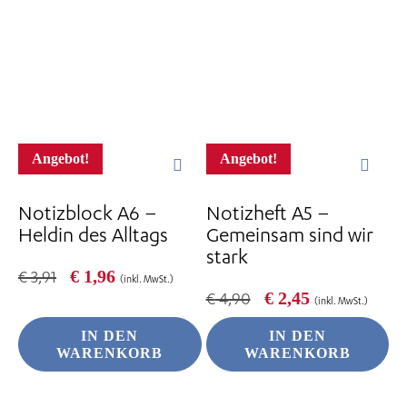
Angebot!
Angebot!
Notizblock A6 –
Notizheft A5 –
Heldin des Alltags
Gemeinsam sind wir
stark
Ursprünglicher
Aktueller
€
1,96
€
3,91
(inkl. MwSt.)
Preis
Preis
Ursprünglicher
Aktueller
€
2,45
€
4,90
(inkl. MwSt.)
war:
ist:
Preis
Preis
€ 3,91
€ 1,96.
war:
ist:
IN DEN
IN DEN
€ 4,90
€ 2,45.
WARENKORB
WARENKORB