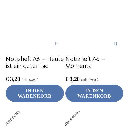
Notizheft A6 – Heute
Notizheft A6 –
ist ein guter Tag
Moments
€
3,20
€
3,20
(inkl. MwSt.)
(inkl. MwSt.)
IN DEN
IN DEN
WARENKORB
WARENKORB
ANDERS SCHENKEN
ANDERS SCHENKEN