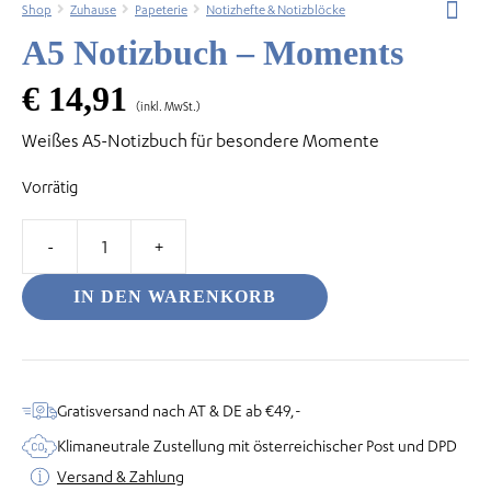
Shop
Zuhause
Papeterie
Notizhefte & Notizblöcke
A5 Notizbuch – Moments
€
14,91
(inkl. MwSt.)
odus
Weißes A5-Notizbuch für besondere Momente
Vorrätig
A5
Notizbuch
IN DEN WARENKORB
dus
–
Moments
Menge
Gratisversand nach AT & DE ab €49,-
Klimaneutrale Zustellung mit österreichischer Post und DPD
Versand & Zahlung