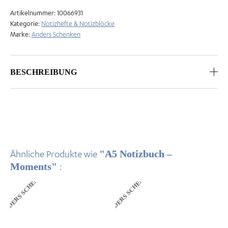
Artikelnummer:
10066931
Kategorie:
Notizhefte & Notizblöcke
Marke:
Anders Schenken
BESCHREIBUNG
"A5 Notizbuch –
Ähnliche Produkte wie
Moments"
:
ANDERS SCHENKEN
ANDERS SCHENKEN