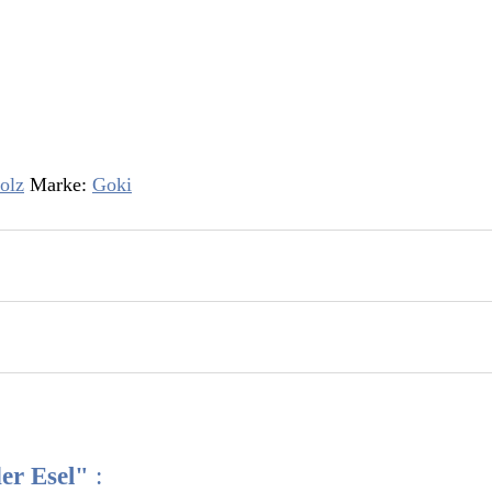
olz
Marke:
Goki
der Esel"
: