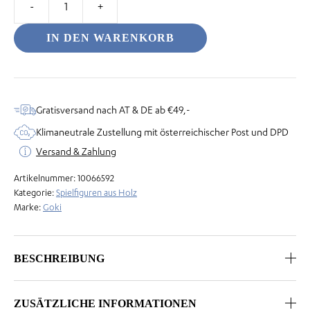
Holztier
–
IN DEN WARENKORB
Pandabär
Menge
odus
Gratisversand nach AT & DE ab €49,-
Klimaneutrale Zustellung mit österreichischer Post und DPD
Versand & Zahlung
Artikelnummer:
10066592
dus
Kategorie:
Spielfiguren aus Holz
Marke:
Goki
BESCHREIBUNG
ZUSÄTZLICHE INFORMATIONEN