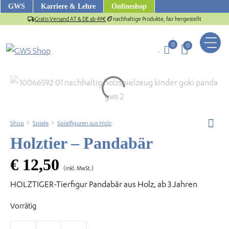
Zum
GWS
Karriere & Lehre
Onlineshop
Inhalt
Gratis Versand AT & DE ab 49€
nachhaltige Produkte, fair hergestellt
springen
0
0
Shop
Spiele
Spielfiguren aus Holz
Holztier – Pandabär
€
12,50
(inkl. MwSt.)
HOLZTIGER-Tierfigur Pandabär aus Holz, ab 3 Jahren
us
Vorrätig