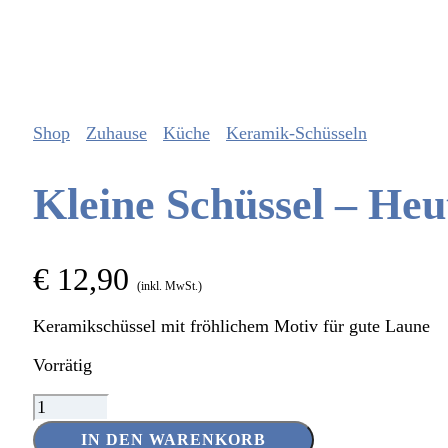
Shop
Zuhause
Küche
Keramik-Schüsseln
Kleine Schüssel – Heut
€
12,90
(inkl. MwSt.)
Keramikschüssel mit fröhlichem Motiv für gute Laune
Vorrätig
Kleine
Schüssel
IN DEN WARENKORB
–