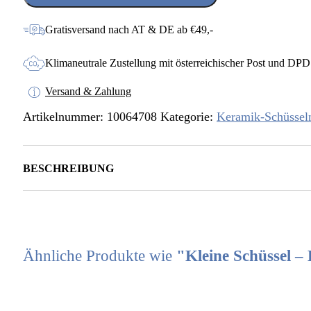
Heute
ist
Gratisversand nach AT & DE ab €49,-
ein
guter
Klimaneutrale Zustellung mit österreichischer Post und DPD
Tag
Menge
Versand & Zahlung
Artikelnummer:
10064708
Kategorie:
Keramik-Schüssel
BESCHREIBUNG
Ähnliche Produkte wie
"Kleine Schüssel – 
ANDERS SCHENKEN