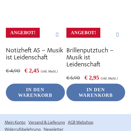
ANGEBOT!
ANGEBOT!
Notizheft A5 – Musik
Brillenputztuch –
ist Leidenschaft
Musik ist
Leidenschaft
Ursprünglicher
Aktueller
€
2,45
€
4,90
(inkl. MwSt.)
Preis
Preis
Ursprünglicher
Aktueller
€
2,95
€
5,90
(inkl. MwSt.)
war:
ist:
Preis
Preis
€ 4,90
€ 2,45.
war:
ist:
IN DEN
IN DEN
€ 5,90
€ 2,95.
WARENKORB
WARENKORB
Mein Konto
Versand & Lieferung
AGB Webshop
Widerrufsbelehrung
Newsletter