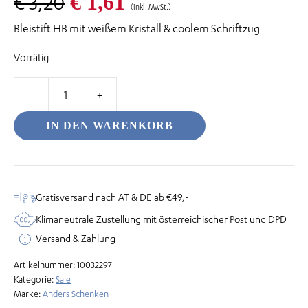
Ursprünglicher
Aktueller
€
1,61
€
3,20
(inkl. MwSt.)
Bleistift HB mit weißem Kristall & coolem Schriftzug
Preis
Preis
Vorrätig
war:
ist:
odus
€ 3,20
€ 1,61.
Kristall
Bleistift
IN DEN WARENKORB
-
Moments
Menge
dus
Gratisversand nach AT & DE ab €49,-
Klimaneutrale Zustellung mit österreichischer Post und DPD
Versand & Zahlung
Artikelnummer:
10032297
Kategorie:
Sale
Marke:
Anders Schenken