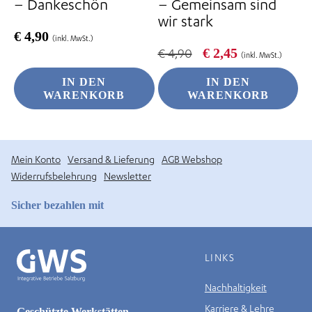
– Dankeschön
– Gemeinsam sind
wir stark
€
4,90
(inkl. MwSt.)
Ursprünglicher
Aktueller
€
2,45
€
4,90
(inkl. MwSt.)
Preis
Preis
war:
ist:
IN DEN
IN DEN
€ 4,90
€ 2,45.
WARENKORB
WARENKORB
Mein Konto
Versand & Lieferung
AGB Webshop
Widerrufsbelehrung
Newsletter
Sicher bezahlen mit
LINKS
Nachhaltigkeit
Karriere & Lehre
Geschützte Werkstätten