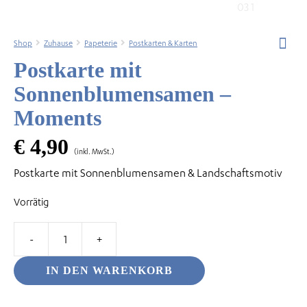
Shop
Zuhause
Papeterie
Postkarten & Karten
Postkarte mit
odus
Sonnenblumensamen –
Moments
€
4,90
(inkl. MwSt.)
Postkarte mit Sonnenblumensamen & Landschaftsmotiv
dus
Vorrätig
Postkarte
mit
IN DEN WARENKORB
Sonnenblumensamen
-