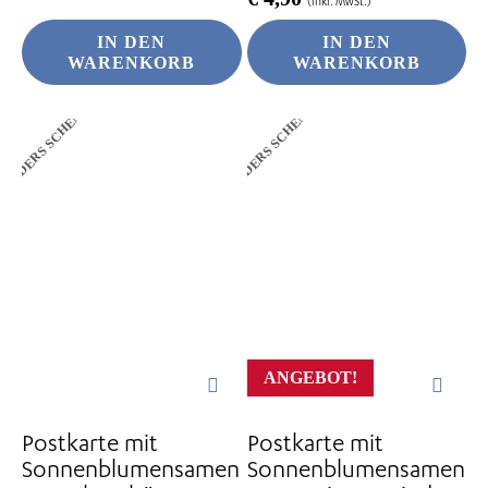
(inkl. MwSt.)
IN DEN
IN DEN
WARENKORB
WARENKORB
ANDERS SCHENKEN
ANDERS SCHENKEN
ANGEBOT!
Postkarte mit
Postkarte mit
Sonnenblumensamen
Sonnenblumensamen