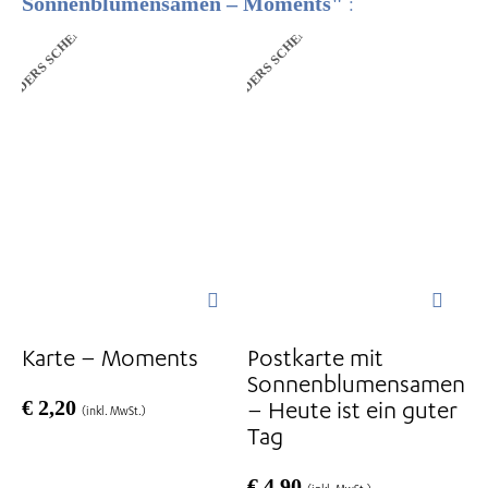
Sonnenblumensamen – Moments"
:
ANDERS SCHENKEN
ANDERS SCHENKEN
Karte – Moments
Postkarte mit
Sonnenblumensamen
€
2,20
– Heute ist ein guter
(inkl. MwSt.)
Tag
€
4,90