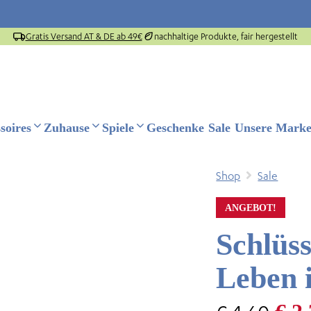
Gratis Versand AT & DE ab 49€
nachhaltige Produkte, fair hergestellt
soires
Zuhause
Spiele
Geschenke
Sale
Unsere Mark
Shop
Sale
ANGEBOT!
Schlüs
Leben i