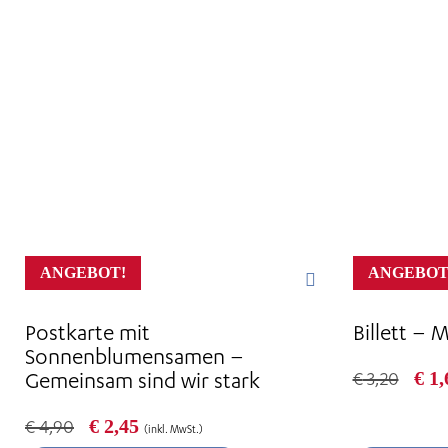
ANGEBOT!
ANGEBOT
Postkarte mit
Billett – 
Sonnenblumensamen –
Urs
Gemeinsam sind wir stark
€
1,
€
3,20
Prei
war
Ursprünglicher
Aktueller
€
2,45
€
4,90
(inkl. MwSt.)
€ 3,
Preis
Preis