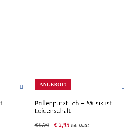
ANGEBOT!
t
Brillenputztuch – Musik ist
Leidenschaft
Ursprünglicher
Aktueller
€
2,95
€
5,90
(inkl. MwSt.)
Preis
Preis
war:
ist: