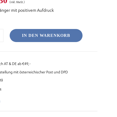
prünglicher
Aktueller
30
(inkl. MwSt.)
änger mit positivem Aufdruck
is
Preis
:
ist:
,60
€ 2,30.
IN DEN WARENKORB
ch AT & DE ab €49,-
stellung mit österreichischer Post und DPD
ng
4
n