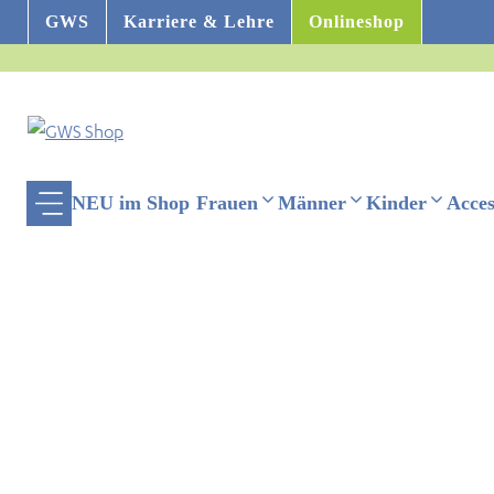
Zum
GWS
Karriere & Lehre
Onlineshop
Inhalt
springen
NEU im Shop
Frauen
Männer
Kinder
Acces
ehinderten-Modus