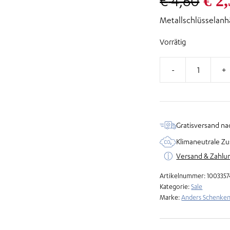
Urs
€
2,
€
4,60
Metallschlüsselanh
Pre
Vorrätig
war
€ 4
Schlüsselanhänger
-
Das
Leben
Gratisversand na
ist
Klimaneutrale Zu
schön
Versand & Zahlu
Menge
Artikelnummer:
1003357
Kategorie:
Sale
Marke:
Anders Schenke