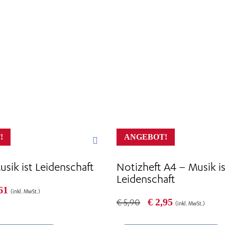
!
ANGEBOT!
Musik ist Leidenschaft
Notizheft A4 – Musik is
Leidenschaft
prünglicher
Aktueller
61
(inkl. MwSt.)
s
Preis
Ursprünglicher
Aktueller
€
2,95
€
5,90
(inkl. MwSt.)
:
ist:
Preis
Preis
20
€ 1,61.
war:
ist: