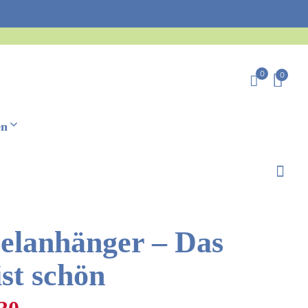
0
0
en
selanhänger – Das
st schön