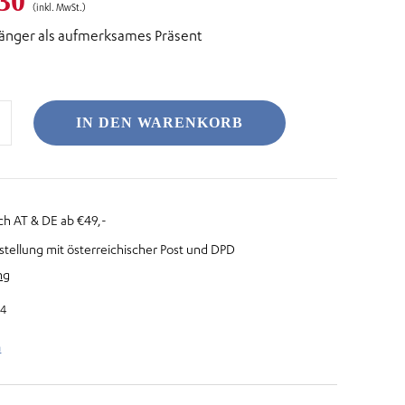
prünglicher
Aktueller
30
(inkl. MwSt.)
änger als aufmerksames Präsent
is
Preis
:
ist:
,60
€ 2,30.
IN DEN WARENKORB
ch AT & DE ab €49,-
stellung mit österreichischer Post und DPD
ng
84
n