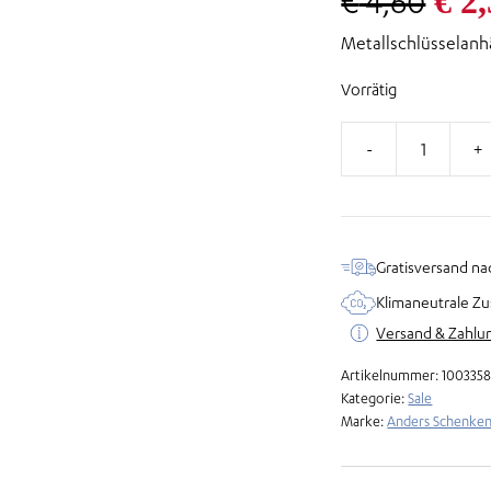
Urs
€
2,
€
4,60
Metallschlüsselanh
Pre
Vorrätig
war
€ 4
Schlüsselanhänger
-
Glückwunsch
Menge
Gratisversand na
Klimaneutrale Zu
Versand & Zahlu
Artikelnummer:
100335
Kategorie:
Sale
Marke:
Anders Schenke