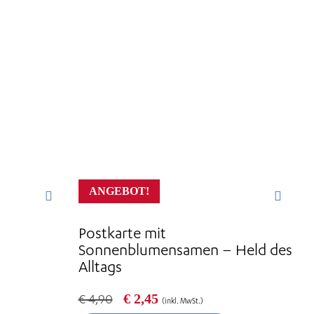
ANGEBOT!
Postkarte mit
Sonnenblumensamen – Held des
Alltags
Ursprünglicher
Aktueller
€
2,45
€
4,90
(inkl. MwSt.)
Preis
Preis