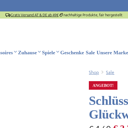
Gratis Versand AT & DE ab 49€
nachhaltige Produkte, fair hergestellt
soires
Zuhause
Spiele
Geschenke
Sale
Unsere Mark
Shop
Sale
ANGEBOT!
Schlüs
Glück