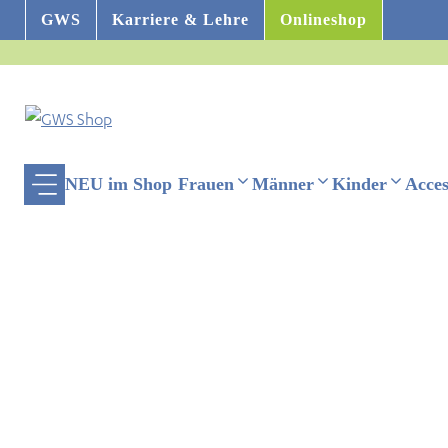
Zum
GWS
Karriere & Lehre
Onlineshop
Inhalt
springen
NEU im Shop
Frauen
Männer
Kinder
Acces
ehinderten-Modus