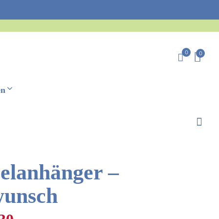
0
0
en
selanhänger –
wunsch