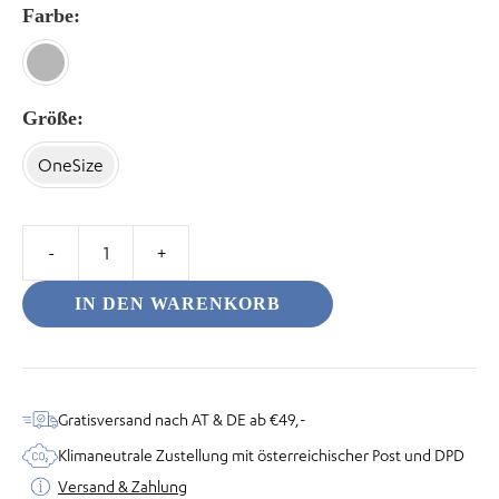
Farbe
Größe
odus
OneSize
Beutel
-
IN DEN WARENKORB
dus
Alles
wird
gut
Menge
Gratisversand nach AT & DE ab €49,-
Klimaneutrale Zustellung mit österreichischer Post und DPD
Versand & Zahlung