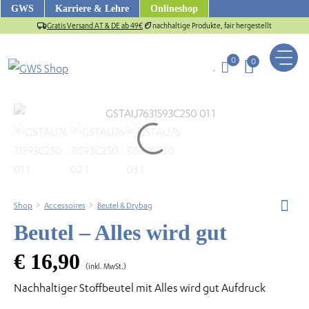
Zum
GWS
Karriere & Lehre
Onlineshop
Inhalt
Gratis Versand AT & DE ab 49€
nachhaltige Produkte, fair hergestellt
springen
0
0
Shop
Accessoires
Beutel & Drybag
Beutel – Alles wird gut
€
16,90
(inkl. MwSt.)
us
Nachhaltiger Stoffbeutel mit Alles wird gut Aufdruck