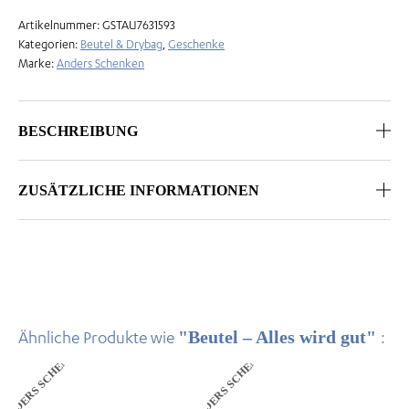
Artikelnummer:
GSTAU7631593
Kategorien:
Beutel & Drybag
,
Geschenke
Marke:
Anders Schenken
BESCHREIBUNG
ZUSÄTZLICHE INFORMATIONEN
"Beutel – Alles wird gut"
Ähnliche Produkte wie
:
ANDERS SCHENKEN
ANDERS SCHENKEN
Dieses
Dieses
Produkt
Produkt