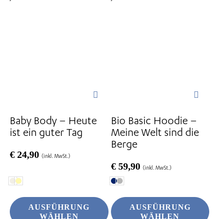
weist
weist
mehrere
mehrere
Varianten
Varianten
auf.
auf.
Die
Die
Optionen
Optionen
können
können
auf
auf
der
der
Baby Body – Heute
Bio Basic Hoodie –
Produktseite
Produktseite
ist ein guter Tag
Meine Welt sind die
gewählt
gewählt
Berge
werden
werden
€
24,90
(inkl. MwSt.)
€
59,90
(inkl. MwSt.)
AUSFÜHRUNG
AUSFÜHRUNG
WÄHLEN
WÄHLEN