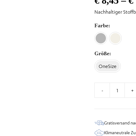
€
8,45
–
€
Nachhaltiger Stoff
Farbe
Größe
OneSize
Beutel
-
Musik
ist
Gratisversand na
Leidenschaft
Klimaneutrale Zu
Menge