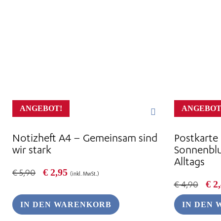
ANGEBOT!
ANGEBOT
Notizheft A4 – Gemeinsam sind
Postkarte
wir stark
Sonnenbl
Alltags
Ursprünglicher
Aktueller
€
2,95
€
5,90
(inkl. MwSt.)
Preis
Preis
Urs
€
2,
€
4,90
war:
ist:
Pre
€ 5,90
€ 2,95.
war
IN DEN WARENKORB
IN DEN
€ 4