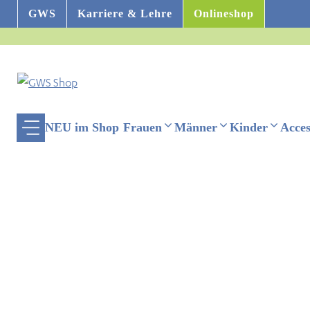
Zum
GWS
Karriere & Lehre
Onlineshop
Inhalt
springen
NEU im Shop
Frauen
Männer
Kinder
Acces
ehinderten-Modus