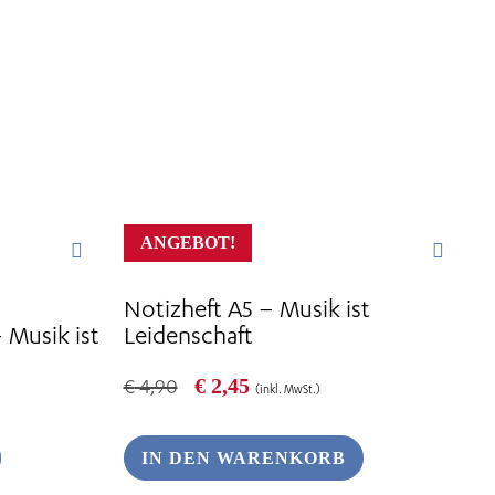
ANGEBOT!
Notizheft A5 – Musik ist
Musik ist
Leidenschaft
Ursprünglicher
Aktueller
€
2,45
€
4,90
(inkl. MwSt.)
Preis
Preis
war:
ist:
€ 4,90
€ 2,45.
IN DEN WARENKORB