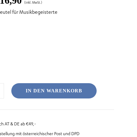
Preisspanne:
16,90
(inkl. MwSt.)
beutel für Musikbegeisterte
€ 8,45
bis
€ 16,90
IN DEN WARENKORB
ch AT & DE ab €49,-
stellung mit österreichischer Post und DPD