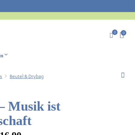
0
0
en
s
Beutel & Drybag
– Musik ist
schaft