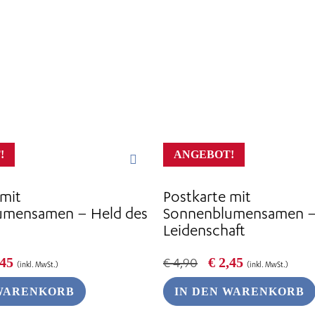
!
ANGEBOT!
 mit
Postkarte mit
umensamen – Held des
Sonnenblumensamen – 
Leidenschaft
prünglicher
Aktueller
Ursprünglicher
Aktueller
45
€
2,45
€
4,90
(inkl. MwSt.)
(inkl. MwSt.)
is
Preis
Preis
Preis
:
ist:
war:
ist:
 WARENKORB
IN DEN WARENKORB
,90
€ 2,45.
€ 4,90
€ 2,45.