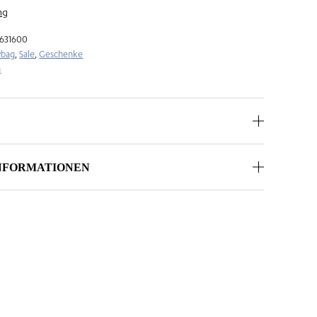
ng
631600
ybag
,
Sale
,
Geschenke
n
INFORMATIONEN