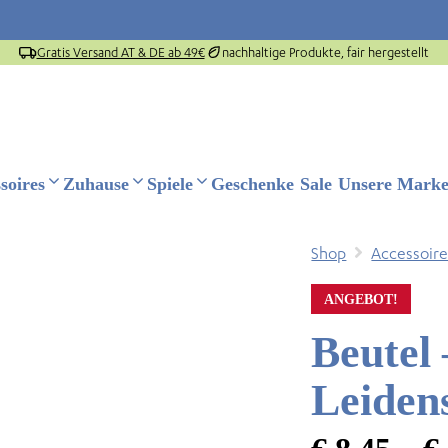
Gratis Versand AT & DE ab 49€
nachhaltige Produkte, fair hergestellt
soires
Zuhause
Spiele
Geschenke
Sale
Unsere Mark
Shop
Accessoire
ANGEBOT!
Beutel 
Leiden