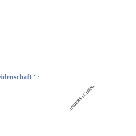
eidenschaft"
:
N
ANDERS SCHENKEN