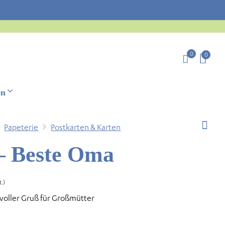
0
0
en
Papeterie
Postkarten & Karten
 – Beste Oma
t.)
evoller Gruß für Großmütter