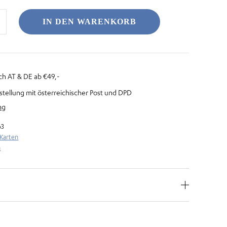
IN DEN WARENKORB
ch AT & DE ab €49,-
stellung mit österreichischer Post und DPD
ng
63
 Karten
n