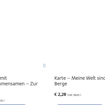
 mit
Karte – Meine Welt sind
umensamen – Zur
Berge
€
2,20
(inkl. MwSt.)
wSt.)