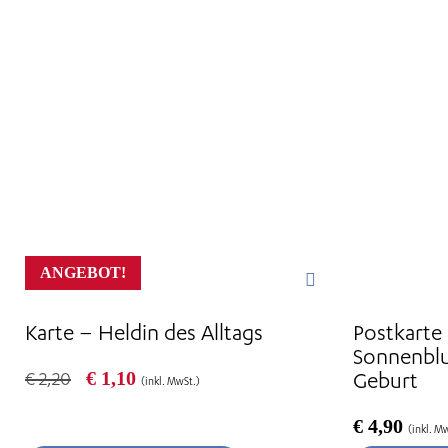
ANGEBOT!
Karte – Heldin des Alltags
Postkarte
Sonnenbl
Ursprünglicher
Aktueller
€
1,10
Geburt
€
2,20
(inkl. MwSt.)
Preis
Preis
war:
ist:
€
4,90
(inkl. M
€ 2,20
€ 1,10.