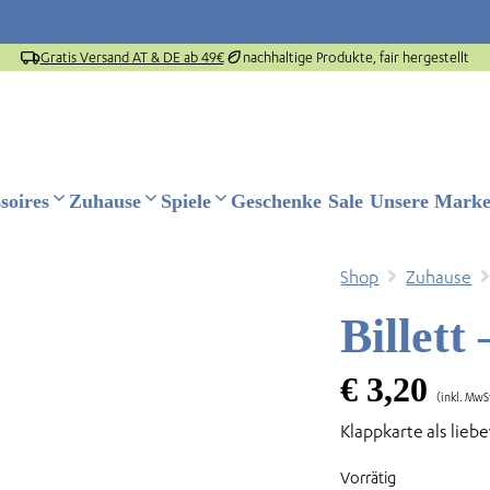
Gratis Versand AT & DE ab 49€
nachhaltige Produkte, fair hergestellt
soires
Zuhause
Spiele
Geschenke
Sale
Unsere Mark
Shop
Zuhause
Billett
€
3,20
(inkl. MwS
Klappkarte als lieb
Vorrätig