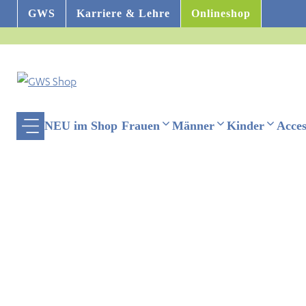
Zum
GWS
Karriere & Lehre
Onlineshop
Inhalt
springen
NEU im Shop
Frauen
Männer
Kinder
Acces
ehinderten-Modus