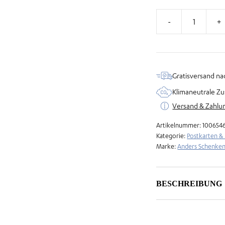
Billett
-
Beste
Oma
Gratisversand na
Menge
Klimaneutrale Zu
Versand & Zahlu
Artikelnummer:
100654
Kategorie:
Postkarten &
Marke:
Anders Schenke
BESCHREIBUNG