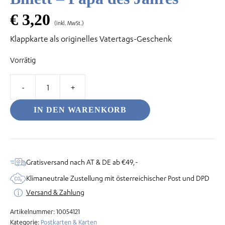
€
3,20
(inkl. MwSt.)
Klappkarte als originelles Vatertags-Geschenk
odus
Vorrätig
Billett
–
IN DEN WARENKORB
Papa
des
dus
Jahres
Menge
Gratisversand nach AT & DE ab €49,-
Klimaneutrale Zustellung mit österreichischer Post und DPD
Versand & Zahlung
Artikelnummer:
10054121
Kategorie:
Postkarten & Karten