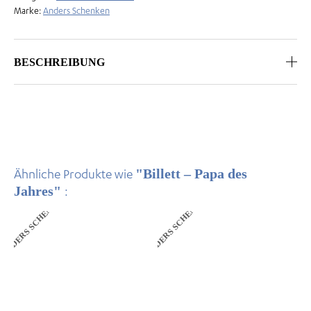
Marke:
Anders Schenken
BESCHREIBUNG
"Billett – Papa des
Ähnliche Produkte wie
Jahres"
:
ANDERS SCHENKEN
ANDERS SCHENKEN