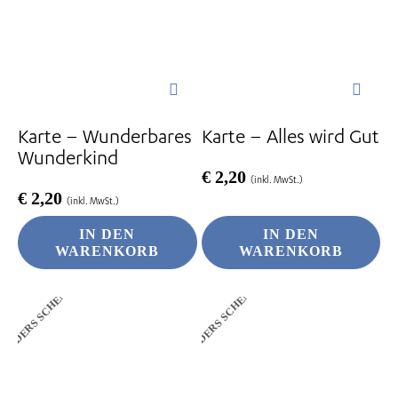
Karte – Wunderbares
Karte – Alles wird Gut
Wunderkind
€
2,20
(inkl. MwSt.)
€
2,20
(inkl. MwSt.)
IN DEN
IN DEN
WARENKORB
WARENKORB
ANDERS SCHENKEN
ANDERS SCHENKEN