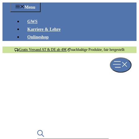
Zum
Menu
Inhalt
springen
GWS
Karriere & Lehre
Onlineshop
Gratis Versand AT & DE ab 49€
nachhaltige Produkte, fair hergestellt
us