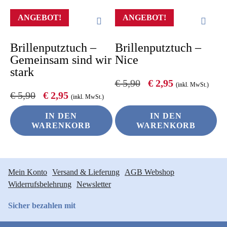
ANGEBOT!
ANGEBOT!
Brillenputztuch –
Brillenputztuch –
Gemeinsam sind wir
Nice
stark
Ursprünglicher
Aktueller
€
5,90
€
2,95
(inkl. MwSt.)
Preis
Preis
Ursprünglicher
Aktueller
€
5,90
€
2,95
(inkl. MwSt.)
war:
ist:
Preis
Preis
€ 5,90
€ 2,95.
war:
ist:
IN DEN
IN DEN
€ 5,90
€ 2,95.
WARENKORB
WARENKORB
Mein Konto
Versand & Lieferung
AGB Webshop
Widerrufsbelehrung
Newsletter
Sicher bezahlen mit