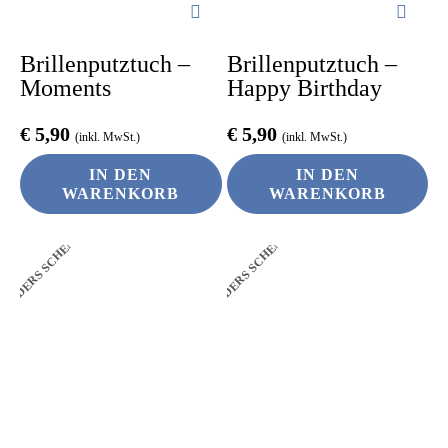
Brillenputztuch –
Brillenputztuch –
Moments
Happy Birthday
€
5,90
€
5,90
(inkl. MwSt.)
(inkl. MwSt.)
IN DEN
IN DEN
WARENKORB
WARENKORB
ANDERS SCHENKEN
ANDERS SCHENKEN