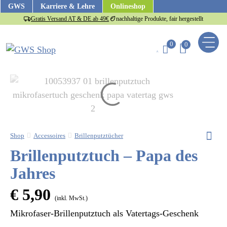
Zum
GWS
Karriere & Lehre
Onlineshop
Inhalt
Gratis Versand AT & DE ab 49€
nachhaltige Produkte, fair hergestellt
springen
0
0
Shop
Accessoires
Brillenputztücher
Brillenputztuch – Papa des
Jahres
€
5,90
(inkl. MwSt.)
us
Mikrofaser-Brillenputztuch als Vatertags-Geschenk