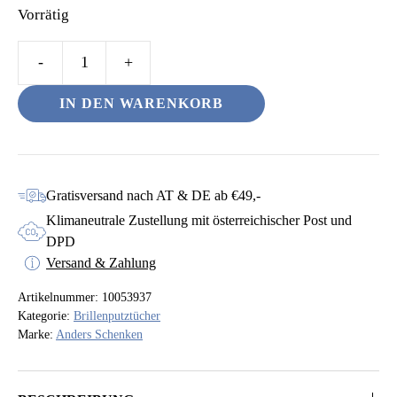
Vorrätig
Brillenputztuch
–
odus
IN DEN WARENKORB
Papa
des
Jahres
Menge
Gratisversand nach AT & DE ab €49,-
Klimaneutrale Zustellung mit österreichischer Post und
DPD
dus
Versand & Zahlung
Artikelnummer:
10053937
Kategorie:
Brillenputztücher
Marke:
Anders Schenken