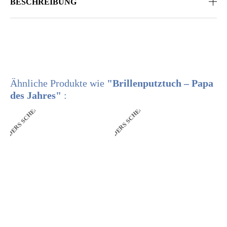
BESCHREIBUNG
Ähnliche Produkte wie
"Brillenputztuch – Papa
des Jahres"
:
ANDERS SCHENKEN
ANDERS SCHENKEN