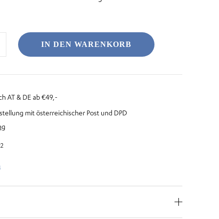
IN DEN WARENKORB
ch AT & DE ab €49,-
stellung mit österreichischer Post und DPD
ng
92
n