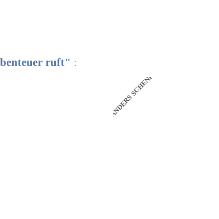
Abenteuer ruft"
:
N
ANDERS SCHENKEN