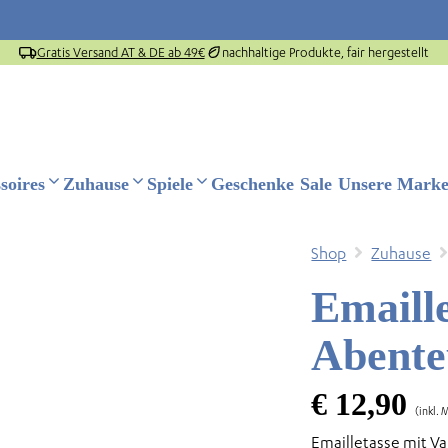
Gratis Versand AT & DE ab 49€
nachhaltige Produkte, fair hergestellt
soires
Zuhause
Spiele
Geschenke
Sale
Unsere Mark
Shop
Zuhause
Emaille
Abente
€
12,90
(inkl. 
Emailletasse mit Va