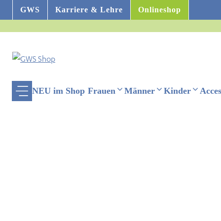
Zum
GWS
Karriere & Lehre
Onlineshop
Inhalt
springen
NEU im Shop
Frauen
Männer
Kinder
Acces
ehinderten-Modus