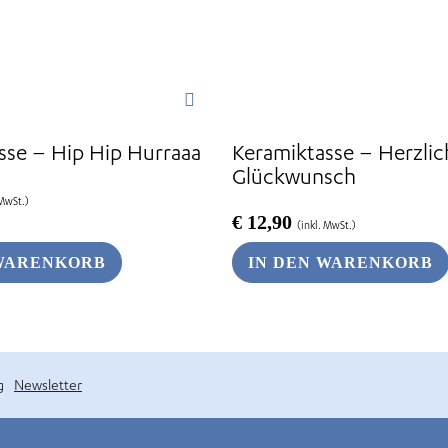
sse – Hip Hip Hurraaa
Keramiktasse – Herzli
Glückwunsch
 MwSt.)
€
12,90
(inkl. MwSt.)
 WARENKORB
IN DEN WARENKORB
g
Newsletter