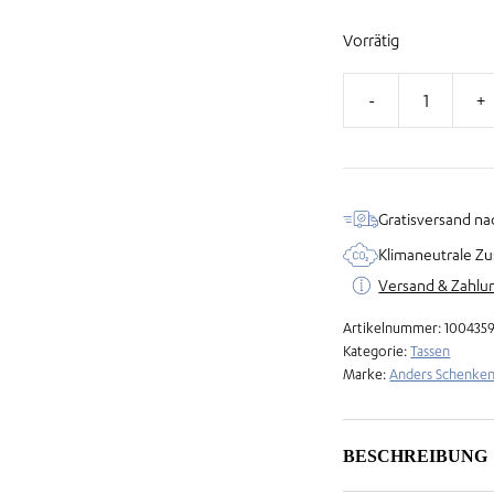
Vorrätig
Emailletasse
-
Das
Abenteuer
Gratisversand na
ruft
Klimaneutrale Zu
Menge
Versand & Zahlu
Artikelnummer:
100435
Kategorie:
Tassen
Marke:
Anders Schenke
BESCHREIBUNG