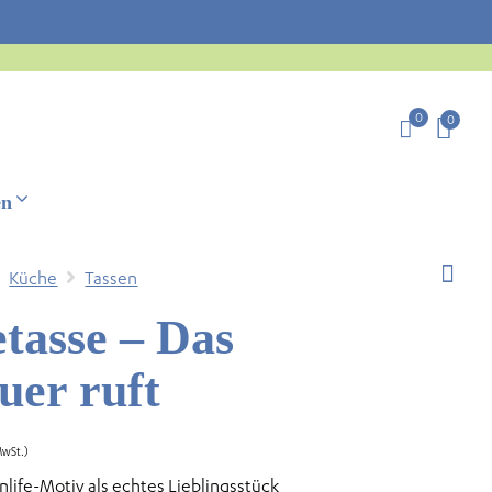
0
0
en
Küche
Tassen
tasse – Das
uer ruft
MwSt.)
nlife-Motiv als echtes Lieblingsstück