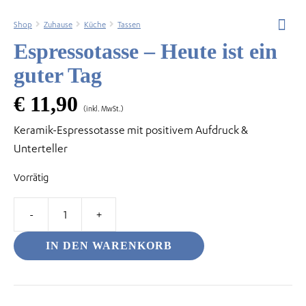
Shop
Zuhause
Küche
Tassen
Espressotasse – Heute ist ein
guter Tag
odus
€
11,90
(inkl. MwSt.)
Keramik-Espressotasse mit positivem Aufdruck &
Unterteller
Vorrätig
dus
Espressotasse
-
IN DEN WARENKORB
Heute
ist
ein