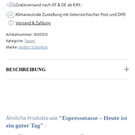
guter
Gratisversand nach AT & DE ab €49,-
Tag
Klimaneutrale Zustellung mit österreichischer Post und DPD
Menge
Versand & Zahlung
Artikelnummer:
10051513
Kategorie:
Tassen
Marke:
Anders Schenken
BESCHREIBUNG
"Espressotasse – Heute ist
Ähnliche Produkte wie
ein guter Tag"
: