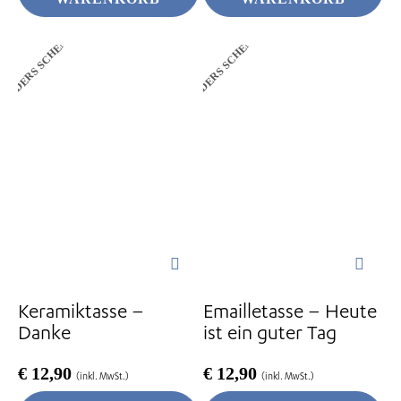
ANDERS SCHENKEN
ANDERS SCHENKEN
Keramiktasse –
Emailletasse – Heute
Danke
ist ein guter Tag
€
12,90
€
12,90
(inkl. MwSt.)
(inkl. MwSt.)