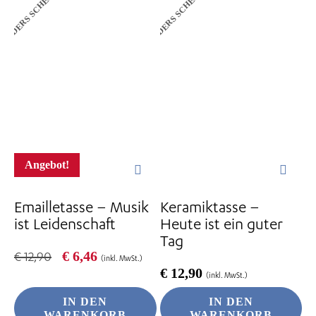
ANDERS SCHENKEN
ANDERS SCHENKEN
Angebot!
Emailletasse – Musik
Keramiktasse –
ist Leidenschaft
Heute ist ein guter
Tag
Ursprünglicher
Aktueller
€
6,46
€
12,90
(inkl. MwSt.)
Preis
Preis
€
12,90
(inkl. MwSt.)
war:
ist:
€ 12,90
€ 6,46.
IN DEN
IN DEN
WARENKORB
WARENKORB