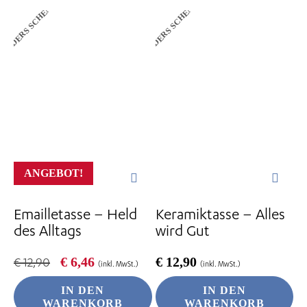
ANDERS SCHENKEN
ANDERS SCHENKEN
ANGEBOT!
Emailletasse – Held
Keramiktasse – Alles
des Alltags
wird Gut
Ursprünglicher
Aktueller
€
6,46
€
12,90
€
12,90
(inkl. MwSt.)
(inkl. MwSt.)
Preis
Preis
war:
ist:
IN DEN
IN DEN
€ 12,90
€ 6,46.
WARENKORB
WARENKORB