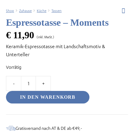
Shop
Zuhause
Küche
Tassen
Espressotasse – Moments
€
11,90
odus
(inkl. MwSt.)
Keramik-Espressotasse mit Landschaftsmotiv &
Unterteller
Vorrätig
dus
Espressotasse
-
IN DEN WARENKORB
Moments
Menge
Gratisversand nach AT & DE ab €49,-