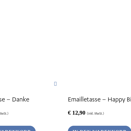
sse – Danke
Emailletasse – Happy B
€
12,90
 MwSt.)
(inkl. MwSt.)