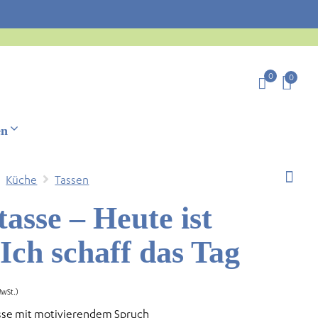
0
0
en
Küche
Tassen
tasse – Heute ist
Ich schaff das Tag
MwSt.)
asse mit motivierendem Spruch