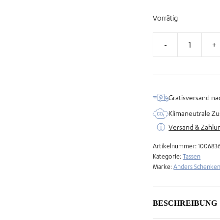
Vorrätig
Glitzertasse
–
Heute
ist
Gratisversand na
mein
Klimaneutrale Zu
-
Versand & Zahlu
Ich
schaff
Artikelnummer:
100683
das
Kategorie:
Tassen
Marke:
Anders Schenke
Tag
Menge
BESCHREIBUNG