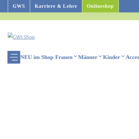
Zum
GWS
Karriere & Lehre
Onlineshop
Inhalt
springen
NEU im Shop
Frauen
Männer
Kinder
Acces
ehinderten-Modus