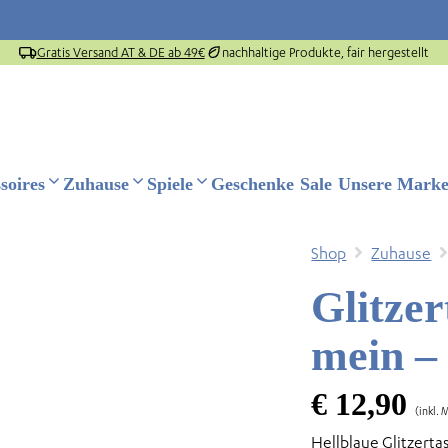
Gratis Versand AT & DE ab 49€
nachhaltige Produkte, fair hergestellt
soires
Zuhause
Spiele
Geschenke
Sale
Unsere Mark
Shop
Zuhause
Glitzer
mein – 
€
12,90
(inkl. 
Hellblaue Glitzert