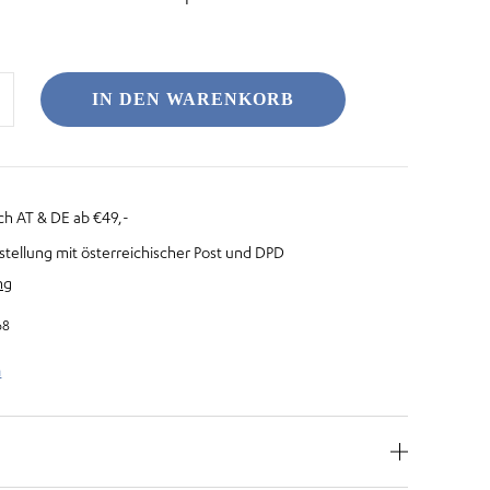
IN DEN WARENKORB
ch AT & DE ab €49,-
stellung mit österreichischer Post und DPD
ng
68
n