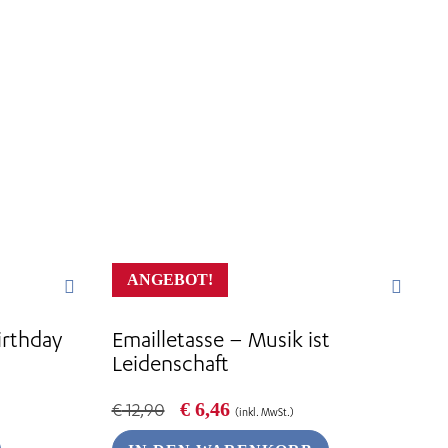
ANGEBOT!
irthday
Emailletasse – Musik ist
Leidenschaft
Ursprünglicher
Aktueller
€
6,46
€
12,90
(inkl. MwSt.)
Preis
Preis
war:
ist: