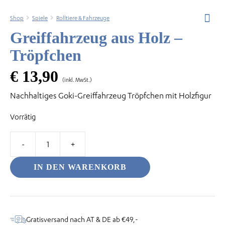
Shop
Spiele
Rolltiere & Fahrzeuge
Greiffahrzeug aus Holz –
Tröpfchen
odus
€
13,90
(inkl. MwSt.)
Nachhaltiges Goki-Greiffahrzeug Tröpfchen mit Holzfigur
Vorrätig
dus
Greiffahrzeug
aus
IN DEN WARENKORB
Holz
–
Tröpfchen
Menge
Gratisversand nach AT & DE ab €49,-