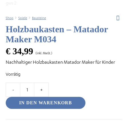
Shop
Spiele
Bausteine
Holzbaukasten – Matador
odus
Maker M034
€
34,99
(inkl. MwSt.)
Nachhaltiger Holzbaukasten Matador Maker für Kinder
Vorrätig
dus
Holzbaukasten
-
IN DEN WARENKORB
Matador
Maker
M034