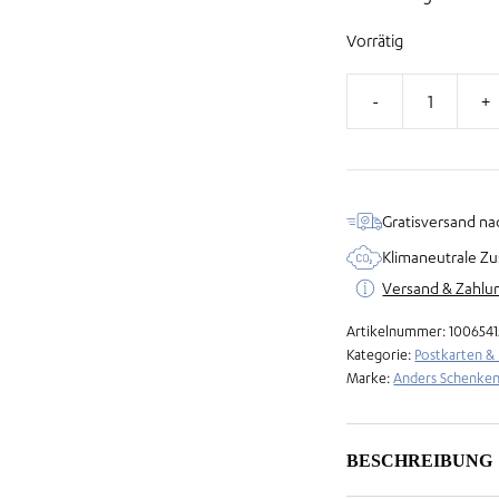
Vorrätig
Kleine
Klappkarte
aus
Samenpapier
Gratisversand na
–
Klimaneutrale Zu
Danke
Versand & Zahlu
Menge
Artikelnummer:
1006541
Kategorie:
Postkarten &
Marke:
Anders Schenke
BESCHREIBUNG