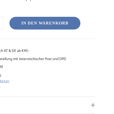
IN DEN WARENKORB
ch AT & DE ab €49,-
stellung mit österreichischer Post und DPD
ng
5
 Karten
n