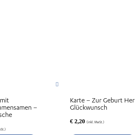
 mit
Karte – Zur Geburt Her
umensamen –
Glückwunsch
sche
€
2,20
(inkl. MwSt.)
wSt.)