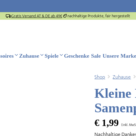
Gratis Versand AT & DE ab 49€
nachhaltige Produkte, fair hergestellt
soires
Zuhause
Spiele
Geschenke
Sale
Unsere Mark
Shop
Zuhause
Kleine
Samenp
€
1,99
(inkl. MwS
Nachhaltige Dankes