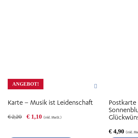
ANGEBOT!
Karte – Musik ist Leidenschaft
Postkarte
Sonnenbl
Ursprünglicher
Aktueller
€
1,10
Glückwün
€
2,20
(inkl. MwSt.)
Preis
Preis
war:
ist:
€
4,90
(inkl. M
€ 2,20
€ 1,10.