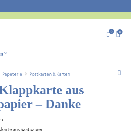
0
0
en
Papeterie
Postkarten & Karten
 Klappkarte aus
apier – Danke
t.)
karte aus Saatpapier