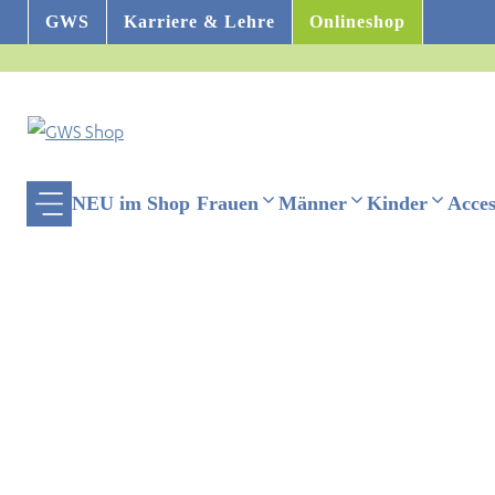
Zum
GWS
Karriere & Lehre
Onlineshop
Inhalt
springen
NEU im Shop
Frauen
Männer
Kinder
Acces
ehinderten-Modus