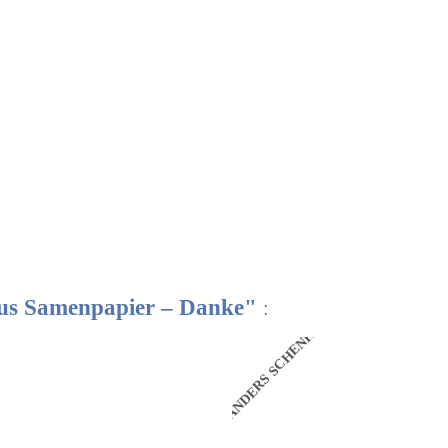
aus Samenpapier – Danke"
:
N
ANDERS SCHENKEN