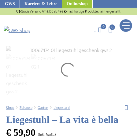
Zum
GWS
Karriere & Lehre
Onlineshop
Inhalt
Gratis Versand AT & DE ab 49€
nachhaltige Produkte, fair hergestellt
springen
0
0
Shop
Zuhause
Garten
Liegestuhl
Liegestuhl – La vita è bella
us
€
59,90
(inkl. MwSt.)