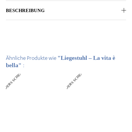
BESCHREIBUNG
"Liegestuhl – La vita è
Ähnliche Produkte wie
bella"
:
ANDERS SCHENKEN
ANDERS SCHENKEN