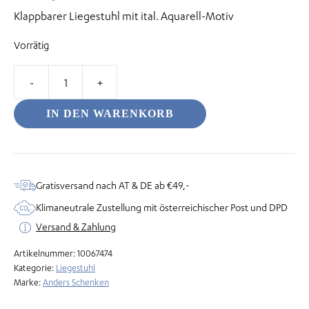
Klappbarer Liegestuhl mit ital. Aquarell-Motiv
Vorrätig
odus
Liegestuhl
–
IN DEN WARENKORB
La
vita
è
bella
Gratisversand nach AT & DE ab €49,-
dus
Menge
Klimaneutrale Zustellung mit österreichischer Post und DPD
Versand & Zahlung
Artikelnummer:
10067474
Kategorie:
Liegestuhl
Marke:
Anders Schenken