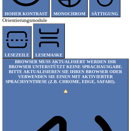
HOHER KONTRAST
MONOCHROM
SÄTTIGUNG
Orientierungsmodule
LESEZEILE
LESEMASKE
BROWSER MUSS AKTUALISIERT WERDEN
IHR
BROWSER UNTERSTÜTZT KEINE SPRACHAUSGABE.
BITTE AKTUALISIEREN SIE IHREN BROWSER ODER
VERWENDEN SIE EINEN MIT AKTIVIERTER
SPRACHSYNTHESE (Z.B. CHROME, EDGE, SAFARI).
WIE
AKTUALISIEREN?