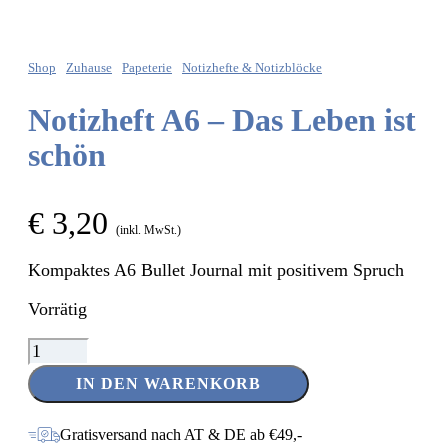
Shop
Zuhause
Papeterie
Notizhefte & Notizblöcke
Notizheft A6 – Das Leben ist
schön
€
3,20
(inkl. MwSt.)
Kompaktes A6 Bullet Journal mit positivem Spruch
Vorrätig
Notizheft
A6
IN DEN WARENKORB
-
Das
Leben
Gratisversand nach AT & DE ab €49,-