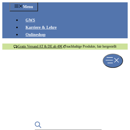
Zum
Menu
Inhalt
springen
GWS
Karriere & Lehre
Onlineshop
Gratis Versand AT & DE ab 49€
nachhaltige Produkte, fair hergestellt