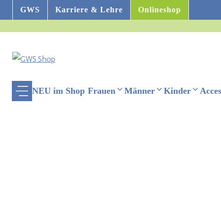
Zum
GWS
Karriere & Lehre
Onlineshop
Inhalt
springen
NEU im Shop
Frauen
Männer
Kinder
Acces
ehinderten-Modus