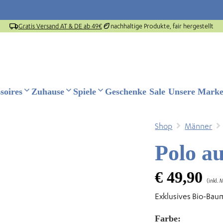
Gratis Versand AT & DE ab 49€
nachhaltige Produkte, fair hergestellt
soires
Zuhause
Spiele
Geschenke
Sale
Unsere Mark
Shop
Männer
Polo au
€
49,90
(inkl. 
Exklusives Bio-Bau
Farbe