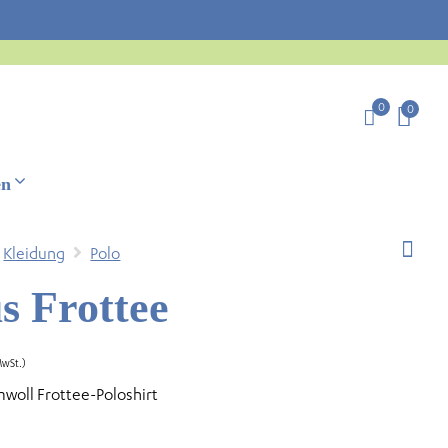
0
0
en
Kleidung
Polo
s Frottee
MwSt.)
mwoll Frottee-Poloshirt