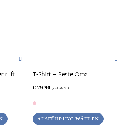
Optionen
können
auf
der
Produktseite
gewählt
werden
r ruft
T-Shirt – Beste Oma
€
29,90
(inkl. MwSt.)
N
AUSFÜHRUNG WÄHLEN