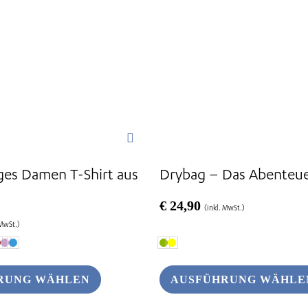
Optionen
können
auf
der
Produktseite
gewählt
werden
ges Damen T-Shirt aus
Drybag – Das Abenteue
€
24,90
(inkl. MwSt.)
 MwSt.)
RUNG WÄHLEN
AUSFÜHRUNG WÄHLE