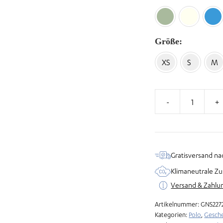
Größe
XS
S
M
Polo
aus
Frottee
Menge
Gratisversand na
Klimaneutrale Zu
Versand & Zahlu
Artikelnummer:
GNS227
Kategorien:
Polo
,
Gesch