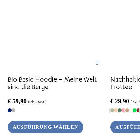
Optionen
Optionen
können
können
auf
auf
der
der
Produktseite
Produktseite
gewählt
gewählt
werden
werden
Bio Basic Hoodie – Meine Welt
Nachhalti
sind die Berge
Frottee
€
59,90
€
29,90
(inkl. MwSt.)
(inkl.
AUSFÜHRUNG WÄHLEN
AUSFÜH