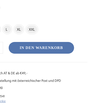
L
XL
XXL
IN DEN WARENKORB
ch AT & DE ab €49,-
stellung mit österreichischer Post und DPD
ng
2541
enke