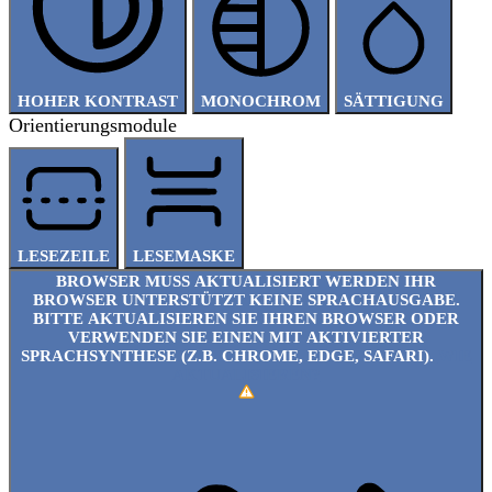
HOHER KONTRAST
MONOCHROM
SÄTTIGUNG
Orientierungsmodule
LESEZEILE
LESEMASKE
BROWSER MUSS AKTUALISIERT WERDEN
IHR
BROWSER UNTERSTÜTZT KEINE SPRACHAUSGABE.
BITTE AKTUALISIEREN SIE IHREN BROWSER ODER
VERWENDEN SIE EINEN MIT AKTIVIERTER
SPRACHSYNTHESE (Z.B. CHROME, EDGE, SAFARI).
WIE
AKTUALISIEREN?