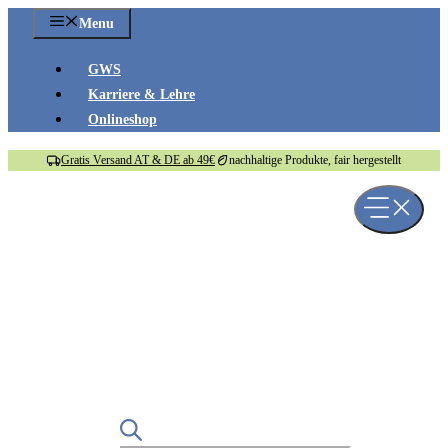
Zum
Menu
Inhalt
springen
GWS
Karriere & Lehre
Onlineshop
Gratis Versand AT & DE ab 49€
nachhaltige Produkte, fair hergestellt