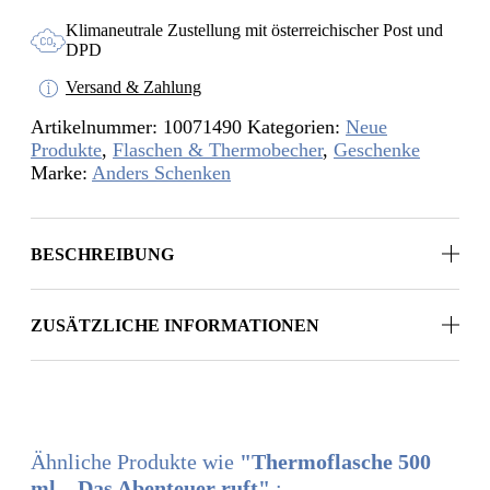
Abenteuer
ruft
Klimaneutrale Zustellung mit österreichischer Post und
Menge
DPD
Versand & Zahlung
Artikelnummer:
10071490
Kategorien:
Neue
Produkte
,
Flaschen & Thermobecher
,
Geschenke
Marke:
Anders Schenken
BESCHREIBUNG
ZUSÄTZLICHE INFORMATIONEN
Ähnliche Produkte wie
"Thermoflasche 500
ml – Das Abenteuer ruft"
: