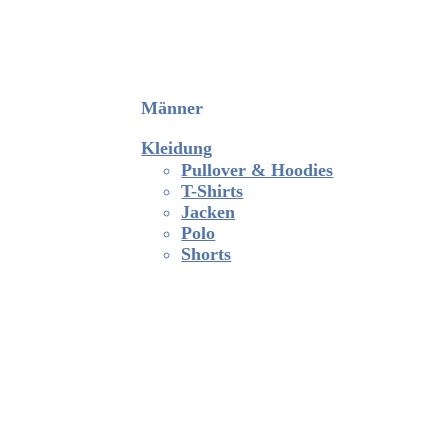
Männer
Kleidung
Pullover & Hoodies
T-Shirts
Jacken
Polo
Shorts