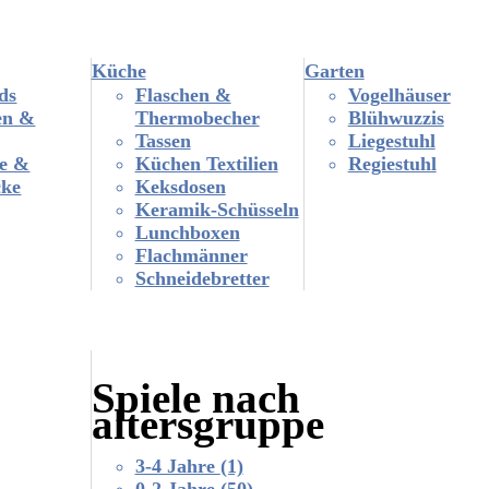
Küche
Garten
ds
Flaschen &
Vogelhäuser
en &
Thermobecher
Blühwuzzis
Tassen
Liegestuhl
te &
Küchen Textilien
Regiestuhl
cke
Keksdosen
Keramik-Schüsseln
Lunchboxen
Flachmänner
Schneidebretter
Spiele nach
altersgruppe
3-4 Jahre
(1)