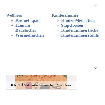
Wellness
Kinderzimmer
Kosmetikpads
Kinder Messlatten
Hamam
Stapelboxen
Badetücher
Kinderzimmertische
Wärmeflaschen
Kinderzimmerstühle
KNETÄ® Ausstechförmchen Zoo Crew