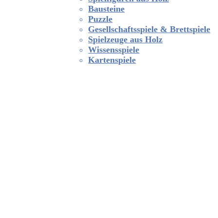
Bausteine
Puzzle
Gesellschaftsspiele & Brettspiele
Spielzeuge aus Holz
Wissensspiele
Kartenspiele