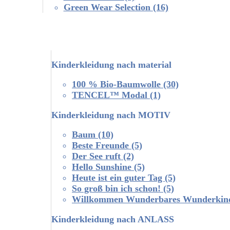
Green Wear Selection
(16)
Kinderkleidung nach material
100 % Bio-Baumwolle
(30)
TENCEL™ Modal
(1)
Kinderkleidung nach MOTIV
Baum
(10)
Beste Freunde
(5)
Der See ruft
(2)
Hello Sunshine
(5)
Heute ist ein guter Tag
(5)
So groß bin ich schon!
(5)
Willkommen Wunderbares Wunderki
Kinderkleidung nach ANLASS