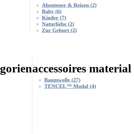
Abenteuer & Reisen
(2)
Baby
(6)
Kinder
(7)
Naturliebe
(2)
Zur Geburt
(2)
egorien
accessoires material
Baumwolle
(27)
TENCEL™ Modal
(4)