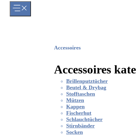
Accessoires
Accessoires kat
Brillenputztücher
Beutel & Drybag
Stofftaschen
Mützen
Kappen
Fischerhut
Schlauchtücher
Stirnbänder
Socken