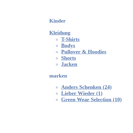
Kinder
Kleidung
T-Shirts
Bodys
Pullover & Hoodies
Shorts
Jacken
marken
Anders Schenken
(24)
Lieber Wieder
(1)
Green Wear Selection
(10)