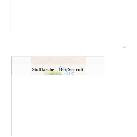
Stofftasche – Der See ruft