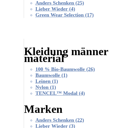
Anders Schenken
(25)
Lieber Wieder
(4)
Green Wear Selection
(17)
Kleidung männer
material
100 % Bio-Baumwolle
(26)
Baumwolle
(1)
Leinen
(1)
Nylon
(1)
TENCEL™ Modal
(4)
Marken
Anders Schenken
(22)
Lieber Wieder
(3)