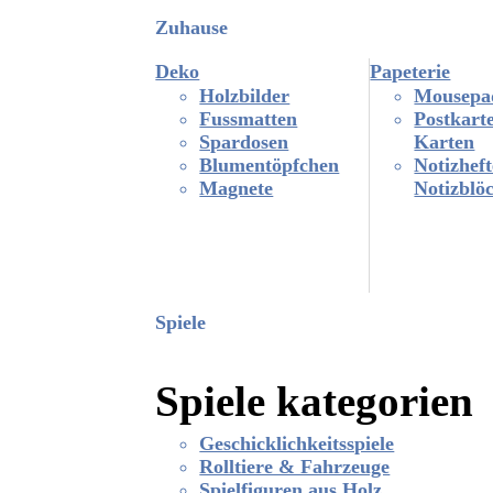
Zuhause
Deko
Papeterie
Holzbilder
Mousepa
Fussmatten
Postkart
Spardosen
Karten
Blumentöpfchen
Notizhef
Magnete
Notizblö
Spiele
Spiele kategorien
Geschicklichkeitsspiele
Rolltiere & Fahrzeuge
Spielfiguren aus Holz