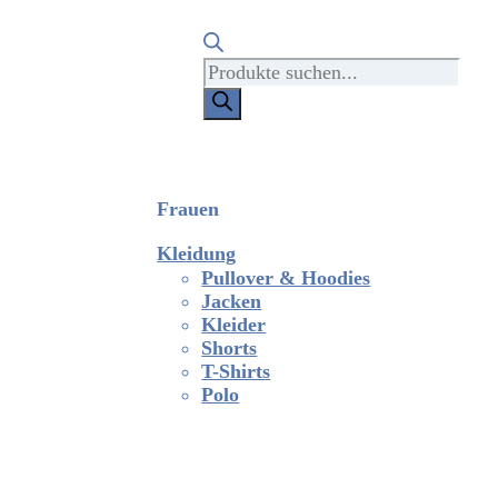
Products
search
Frauen
Kleidung
Pullover & Hoodies
Jacken
Kleider
Shorts
T-Shirts
Polo