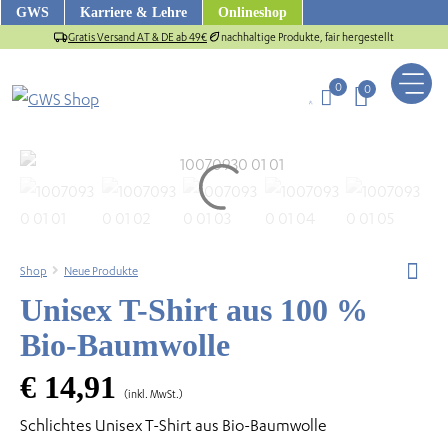
Zum
GWS
Karriere & Lehre
Onlineshop
Inhalt
Gratis Versand AT & DE ab 49€
nachhaltige Produkte, fair hergestellt
springen
0
0
Shop
Neue Produkte
Unisex T-Shirt aus 100 %
Bio-Baumwolle
€
14,91
(inkl. MwSt.)
us
Schlichtes Unisex T-Shirt aus Bio-Baumwolle