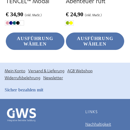
TENCEL™ Modal
Abenteuer ruft
gewählt
gewählt
werden
werden
€
34,90
€
24,90
(inkl. MwSt.)
(inkl. MwSt.)
AUSFÜHRUNG
AUSFÜHRUNG
WÄHLEN
WÄHLEN
Mein Konto
Versand & Lieferung
AGB Webshop
Widerrufsbelehrung
Newsletter
Sicher bezahlen mit
LINKS
Nachhaltigkeit