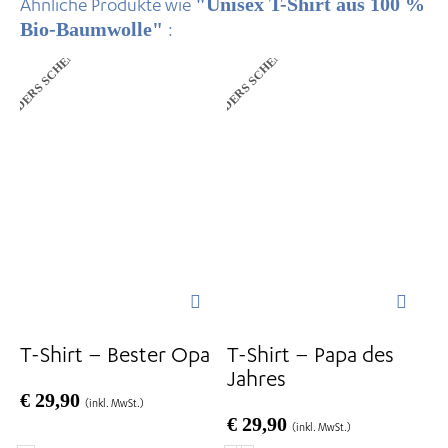
"Unisex T-Shirt aus 100 %
Ähnliche Produkte wie
Bio-Baumwolle"
:
ANDERS SCHENKEN
ANDERS SCHENKEN
Dieses
Dieses
Produkt
Produkt
weist
weist
mehrere
mehrere
Varianten
Varianten
auf.
auf.
Die
Die
Optionen
Optionen
können
können
auf
auf
der
der
T-Shirt – Bester Opa
T-Shirt – Papa des
Produktseite
Produktseite
Jahres
gewählt
gewählt
€
29,90
(inkl. MwSt.)
werden
werden
€
29,90
(inkl. MwSt.)