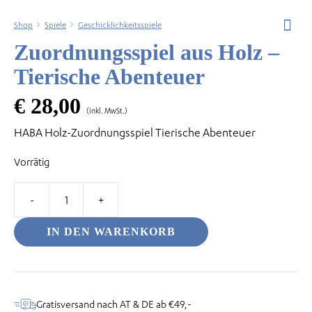
Shop
Spiele
Geschicklichkeitsspiele
Zuordnungsspiel aus Holz –
Tierische Abenteuer
odus
€
28,00
(inkl. MwSt.)
HABA Holz-Zuordnungsspiel Tierische Abenteuer
Vorrätig
dus
Zuordnungsspiel
aus
IN DEN WARENKORB
Holz
–
Tierische
Abenteuer
Gratisversand nach AT & DE ab €49,-