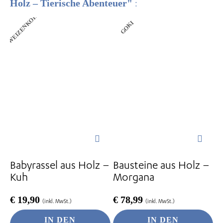
Holz – Tierische Abenteuer"
:
WEIZENKORN
GOKI
Babyrassel aus Holz –
Bausteine aus Holz –
Kuh
Morgana
€
19,90
€
78,99
(inkl. MwSt.)
(inkl. MwSt.)
IN DEN
IN DEN