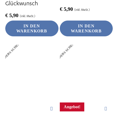
Glückwunsch
€
5,90
(inkl. MwSt.)
€
5,90
(inkl. MwSt.)
IN DEN
IN DEN
WARENKORB
WARENKORB
ANDERS SCHENKEN
ANDERS SCHENKEN
Angebot!