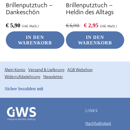
Brillenputztuch –
Brillenputztuch –
Dankeschön
Heldin des Alltags
Ursprünglicher
Aktueller
€
5,90
€
2,95
€
5,90
(inkl. MwSt.)
(inkl. MwSt.)
Preis
Preis
war:
ist:
IN DEN
IN DEN
€ 5,90
€ 2,95.
WARENKORB
WARENKORB
Mein Konto
Versand & Lieferung
AGB Webshop
Widerrufsbelehrung
Newsletter
Sicher bezahlen mit
LINKS
Nachhaltigkeit