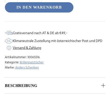
-
IN DEN WARENKORB
Beste
Oma
Menge
odus
Gratisversand nach AT & DE ab €49,-
Klimaneutrale Zustellung mit österreichischer Post und DPD
Versand & Zahlung
Artikelnummer:
10065516
Kategorie:
Brillenputztücher
Marke:
Anders Schenken
dus
BESCHREIBUNG