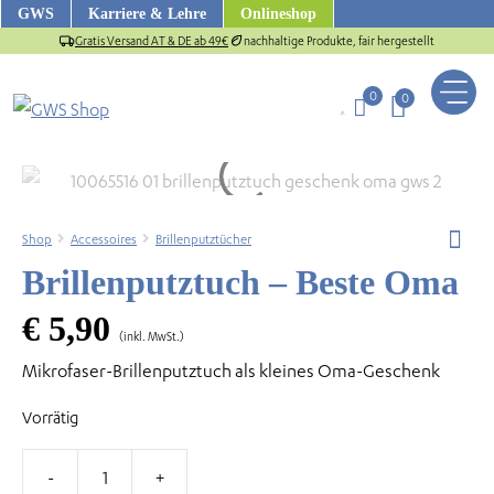
Zum
GWS
Karriere & Lehre
Onlineshop
Inhalt
Gratis Versand AT & DE ab 49€
nachhaltige Produkte, fair hergestellt
springen
0
0
Shop
Accessoires
Brillenputztücher
Brillenputztuch – Beste Oma
€
5,90
(inkl. MwSt.)
Mikrofaser-Brillenputztuch als kleines Oma-Geschenk
Vorrätig
us
Brillenputztuch