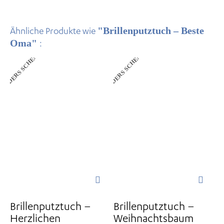
"Brillenputztuch – Beste
Ähnliche Produkte wie
Oma"
:
ANDERS SCHENKEN
ANDERS SCHENKEN
Brillenputztuch –
Brillenputztuch –
Herzlichen
Weihnachtsbaum