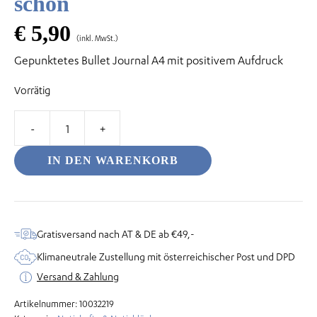
schön
€
5,90
(inkl. MwSt.)
Gepunktetes Bullet Journal A4 mit positivem Aufdruck
odus
Vorrätig
Notizheft
A4
IN DEN WARENKORB
-
Das
dus
Leben
ist
Gratisversand nach AT & DE ab €49,-
schön
Klimaneutrale Zustellung mit österreichischer Post und DPD
Menge
Versand & Zahlung
Artikelnummer:
10032219