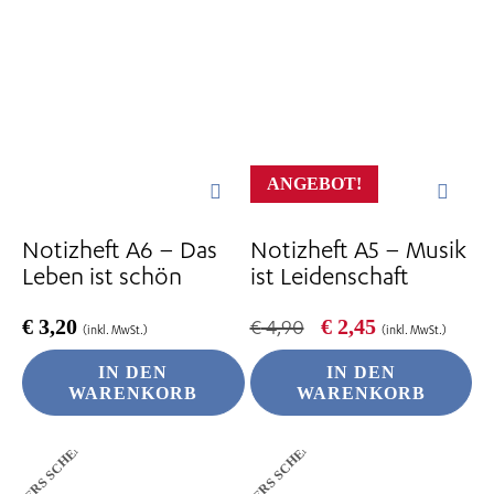
ANGEBOT!
Notizheft A6 – Das
Notizheft A5 – Musik
Leben ist schön
ist Leidenschaft
Ursprünglicher
Aktueller
€
3,20
€
2,45
€
4,90
(inkl. MwSt.)
(inkl. MwSt.)
Preis
Preis
war:
ist:
IN DEN
IN DEN
€ 4,90
€ 2,45.
WARENKORB
WARENKORB
ANDERS SCHENKEN
ANDERS SCHENKEN