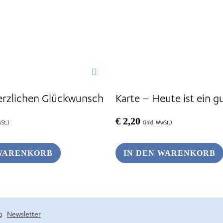
erzlichen Glückwunsch
Karte – Heute ist ein g
€
2,20
wSt.)
(inkl. MwSt.)
 WARENKORB
IN DEN WARENKORB
g
Newsletter