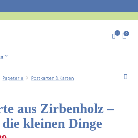
0
0
en
Papeterie
Postkarten & Karten
te aus Zirbenholz –
 die kleinen Dinge