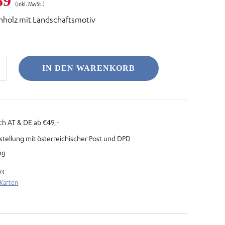
prünglicher
Aktueller
89
(inkl. MwSt.)
enholz mit Landschaftsmotiv
s
Preis
:
ist:
79
€ 2,89.
IN DEN WARENKORB
ch AT & DE ab €49,-
stellung mit österreichischer Post und DPD
ng
03
 Karten