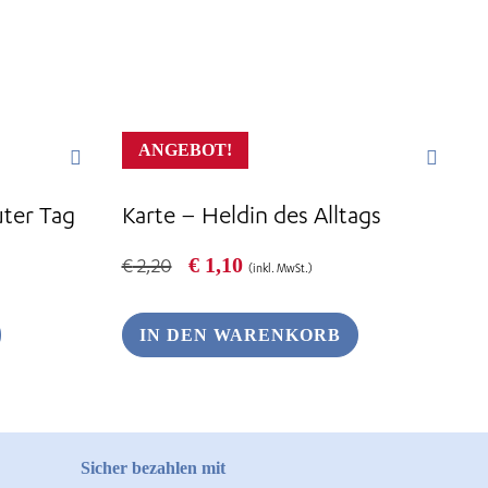
ANGEBOT!
uter Tag
Karte – Heldin des Alltags
Ursprünglicher
Aktueller
€
1,10
€
2,20
(inkl. MwSt.)
Preis
Preis
war:
ist:
€ 2,20
€ 1,10.
IN DEN WARENKORB
Sicher bezahlen mit