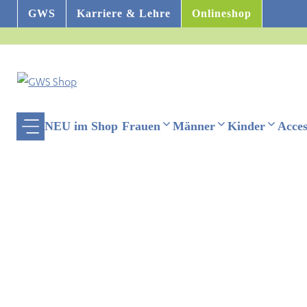
Zum
GWS
Karriere & Lehre
Onlineshop
Inhalt
springen
NEU im Shop
Frauen
Männer
Kinder
Acces
ehinderten-Modus