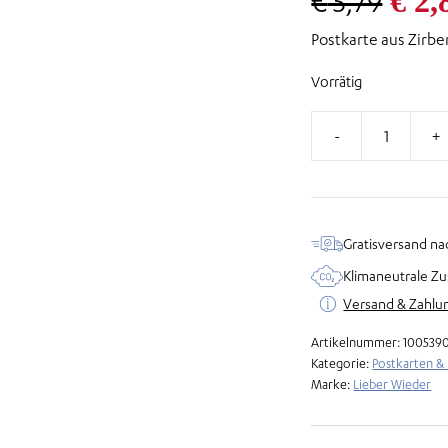
Urs
€
2,
€
5,79
Postkarte aus Zirb
Prei
Vorrätig
war
€ 5,
Postkarte
aus
Zirbenholz
–
Gratisversand na
Es
Klimaneutrale Zu
sind
Versand & Zahlu
die
kleinen
Artikelnummer:
100539
Dinge
Kategorie:
Postkarten &
Marke:
Lieber Wieder
Menge