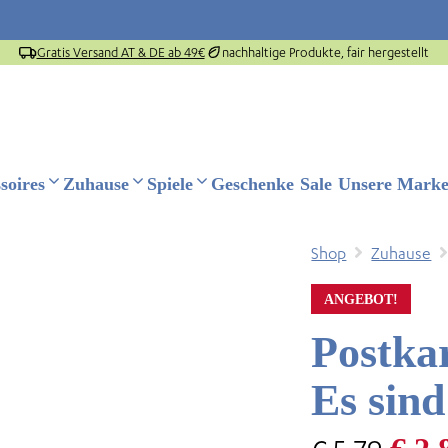
Gratis Versand AT & DE ab 49€
nachhaltige Produkte, fair hergestellt
soires
Zuhause
Spiele
Geschenke
Sale
Unsere Mark
Shop
Zuhause
ANGEBOT!
Postkar
Es sind