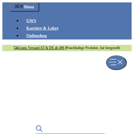
Zum
Menu
Inhalt
springen
GWS
Karriere & Lehre
Onlineshop
Gratis Versand AT & DE ab 49€
nachhaltige Produkte, fair hergestellt