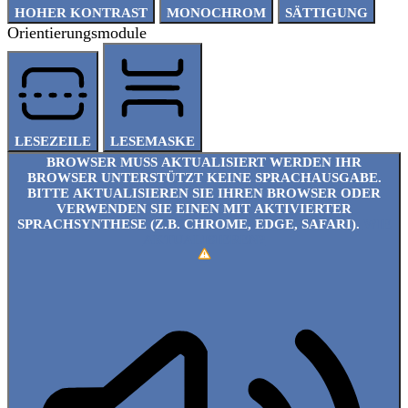
HOHER KONTRAST
MONOCHROM
SÄTTIGUNG
Orientierungsmodule
LESEZEILE
LESEMASKE
BROWSER MUSS AKTUALISIERT WERDEN
IHR
BROWSER UNTERSTÜTZT KEINE SPRACHAUSGABE.
BITTE AKTUALISIEREN SIE IHREN BROWSER ODER
VERWENDEN SIE EINEN MIT AKTIVIERTER
SPRACHSYNTHESE (Z.B. CHROME, EDGE, SAFARI).
WIE
AKTUALISIEREN?